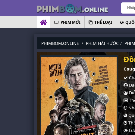
PHIM MỚI
THỂ LOẠI
QUỐC
PHIMBOM.ONLINE
PHIM HÀI HƯỚC
PHIM
Đồ
Caug
Chấ
Đạo
Diễ
Thể
Nhà
Quố
Thờ
Lượ