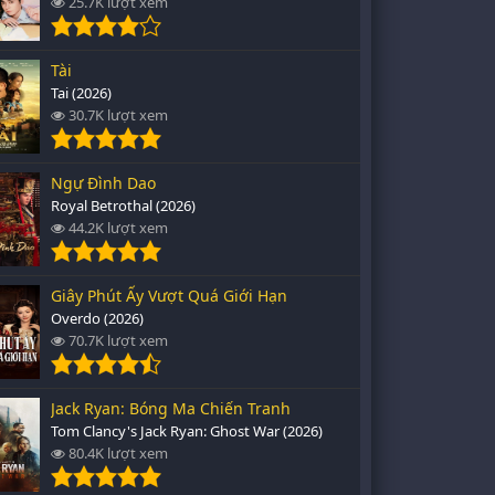
25.7K lượt xem
Tài
Tai (2026)
30.7K lượt xem
Ngự Đình Dao
Royal Betrothal (2026)
44.2K lượt xem
Giây Phút Ấy Vượt Quá Giới Hạn
Overdo (2026)
70.7K lượt xem
Jack Ryan: Bóng Ma Chiến Tranh
Tom Clancy's Jack Ryan: Ghost War (2026)
80.4K lượt xem