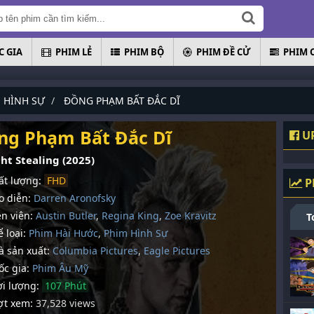
 GIA
PHIM LẺ
PHIM BỘ
PHIM ĐỀ CỬ
PHIM 
 HÌNH SỰ
ĐỒNG PHẠM BẤT ĐẮC DĨ
ng Phạm Bất Đắc Dĩ
UP
ht Stealing (2025)
t lượng:
FHD
P
 diễn:
Darren Aronofsky
n viên:
Austin Butler
,
Regina King
,
Zoe Kravitz
T
 loại:
Phim Hài Hước
,
Phim Hình Sự
 sản xuất:
Columbia Pictures
,
Eagle Pictures
c gia:
Phim Âu Mỹ
i lượng:
107 Phút
t xem:
37,528 views