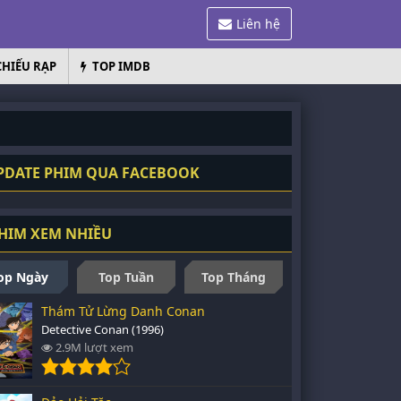
Liên hệ
CHIẾU RẠP
TOP IMDB
DATE PHIM QUA FACEBOOK
HIM XEM NHIỀU
op Ngày
Top Tuần
Top Tháng
Thám Tử Lừng Danh Conan
Detective Conan (1996)
2.9M lượt xem