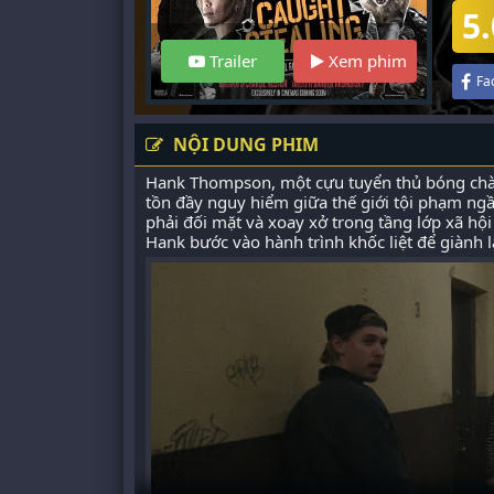
5.
Trailer
Xem phim
Fa
NỘI DUNG PHIM
Hank Thompson, một cựu tuyển thủ bóng chày 
tồn đầy nguy hiểm giữa thế giới tội phạm ng
phải đối mặt và xoay xở trong tầng lớp xã hộ
Hank bước vào hành trình khốc liệt để giành 