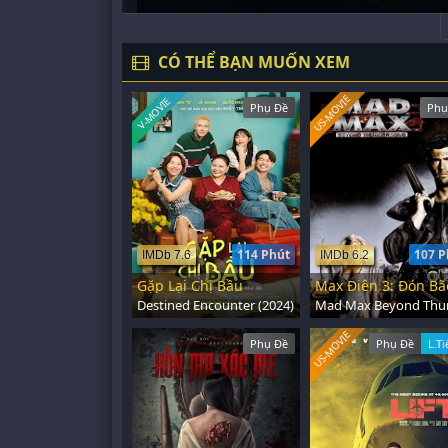
CÓ THỂ BẠN MUỐN XEM
US-MOVIE
V-MOVIE
Phụ Đề
Phụ
114 Phút
107 P
IMDb 7.6
IMDb 6.2
Gặp Lại Chị Bầu
Max Điên 3: Đón Bã
Destined Encounter (2024)
US-MOVIE
Phụ Đề
Phụ Đề
L.T