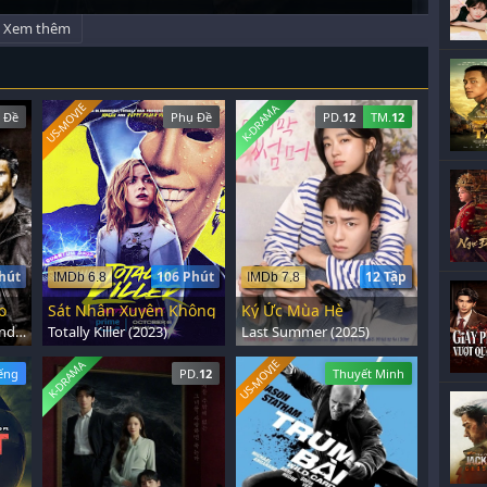
Xem thêm
US-MOVIE
K-DRAMA
 Đề
Phụ Đề
PD.
12
TM.
12
hút
106 Phút
12 Tập
IMDb 6.8
IMDb 7.8
o
Sát Nhân Xuyên Không
Ký Ức Mùa Hè
Mad Max Beyond Thunderdome (1985)
Totally Killer (2023)
Last Summer (2025)
US-MOVIE
K-DRAMA
iếng
PD.
12
Thuyết Minh