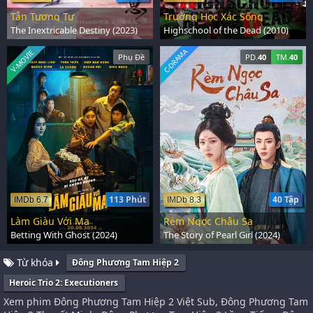
Tẫn Tương Tư
Trường Học Xác Sống
The Inextricable Destiny (2023)
Highschool of the Dead (2010)
C-DRAMA
V-MOVIE
Phụ Đề
PD.
40
TM.
40
113 Phút
40 Tập
IMDb 6.7
IMDb 8.3
Làm Giàu Với Ma
Rèm Ngọc Châu Sa
Betting With Ghost (2024)
The Story of Pearl Girl (2024)
Từ khóa
Đông Phương Tam Hiệp 2
Heroic Trio 2: Executioners
Xem phim Đông Phương Tam Hiệp 2 Việt Sub, Đông Phương Tam