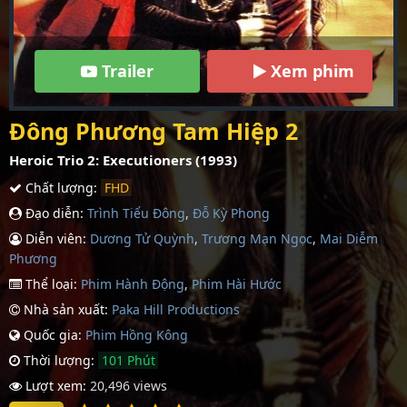
Trailer
Xem phim
Đông Phương Tam Hiệp 2
Heroic Trio 2: Executioners (1993)
Chất lượng:
FHD
Đạo diễn:
Trình Tiểu Đông
,
Đỗ Kỳ Phong
Diễn viên:
Dương Tử Quỳnh
,
Trương Mạn Ngọc
,
Mai Diễm
Phương
Thể loại:
Phim Hành Động
,
Phim Hài Hước
Nhà sản xuất:
Paka Hill Productions
Quốc gia:
Phim Hồng Kông
Thời lượng:
101 Phút
Lượt xem:
20,496 views