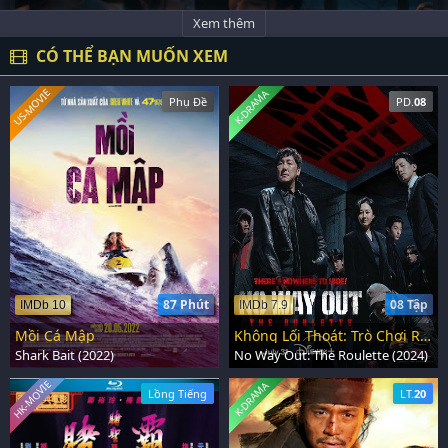
Xem thêm
CÓ THỂ BẠN MUỐN XEM
US-MOVIE
K-DRAMA
Phụ Đề
PD.
08
87 Phút
08 Tập
IMDb 10
IMDb 7.9
Mồi Cá Mập
Không Lối Thoát: Trò Chơi Roulette
Shark Bait (2022)
No Way Out: The Roulette (2024)
HK-MOVIE
K-DRAMA
Lồng Tiếng
LT.
20