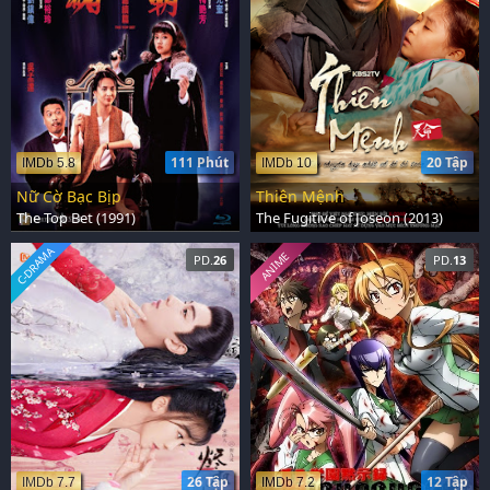
111 Phút
20 Tập
IMDb 5.8
IMDb 10
Nữ Cờ Bạc Bịp
Thiên Mệnh
The Top Bet (1991)
The Fugitive of Joseon (2013)
C-DRAMA
ANIME
PD.
26
PD.
13
26 Tập
12 Tập
IMDb 7.7
IMDb 7.2