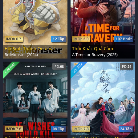
12 Tập
107 Phút
IMDb 6.7
IMDb 6.0
Hồi Sinh Thành Quái Vật
Thời Khắc Quả Cảm
Re:Monster (2024)
A Time for Bravery (2025)
K-DRAMA
C-DRAMA
PD.
08
PD.
24
08 Tập
24 Tập
IMDb 7.8
IMDb 7.8