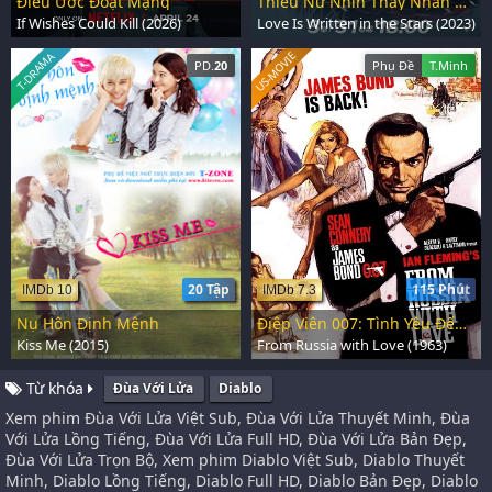
Điều Ước Đoạt Mạng
Thiếu Nữ Nhìn Thấy Nhân Duyên
If Wishes Could Kill (2026)
Love Is Written in the Stars (2023)
US-MOVIE
T-DRAMA
PD.
20
Phụ Đề
T.Minh
20 Tập
115 Phút
IMDb 10
IMDb 7.3
Nụ Hôn Định Mệnh
Điệp Viên 007: Tình Yêu Đến Từ Nước Nga
Kiss Me (2015)
From Russia with Love (1963)
Từ khóa
Đùa Với Lửa
Diablo
Xem phim Đùa Với Lửa Việt Sub, Đùa Với Lửa Thuyết Minh, Đùa
Với Lửa Lồng Tiếng, Đùa Với Lửa Full HD, Đùa Với Lửa Bản Đẹp,
Đùa Với Lửa Trọn Bộ, Xem phim Diablo Việt Sub, Diablo Thuyết
Minh, Diablo Lồng Tiếng, Diablo Full HD, Diablo Bản Đẹp, Diablo