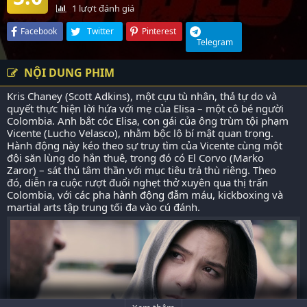
1
lượt đánh giá
Facebook
Twitter
Pinterest
Telegram
NỘI DUNG PHIM
Kris Chaney (Scott Adkins), một cựu tù nhân, thả tự do và
quyết thực hiện lời hứa với mẹ của Elisa – một cô bé người
Colombia. Anh bắt cóc Elisa, con gái của ông trùm tội phạm
Vicente (Lucho Velasco), nhằm bộc lộ bí mật quan trọng.
Hành động này kéo theo sự truy tìm của Vicente cùng một
đội săn lùng do hắn thuê, trong đó có El Corvo (Marko
Zaror) – sát thủ tâm thần với mục tiêu trả thù riêng. Theo
đó, diễn ra cuộc rượt đuổi nghẹt thở xuyên qua thị trấn
Colombia, với các pha
hành động
đẫm máu, kickboxing và
martial arts tập trung tối đa vào cú đánh.