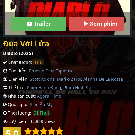
Trailer
Xem phim
Đùa Với Lửa
Diablo (2025)
Chất lượng:
FHD
Đạo diễn:
Ernesto Díaz Espinoza
Diễn viên:
Scott Adkins
,
Marko Zaror
,
Alanna De La Rossa
Thể loại:
Phim Hành Động
,
Phim Hình Sự
Nhà sản xuất:
Ágora Films
Quốc gia:
Phim Âu Mỹ
Thời lượng:
91 Phút
Lượt xem:
45,808 views
5.0