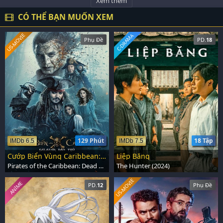
Xem thêm
CÓ THỂ BẠN MUỐN XEM
US-MOVIE
C-DRAMA
Phụ Đề
PD.
18
129 Phút
18 Tập
IMDb 6.5
IMDb 7.5
Cướp Biển Vùng Caribbean: Salazar Báo Thù
Liệp Băng
Pirates of the Caribbean: Dead Men Tell No Tales (2017)
The Hunter (2024)
US-MOVIE
ANIME
PD.
12
Phụ Đề