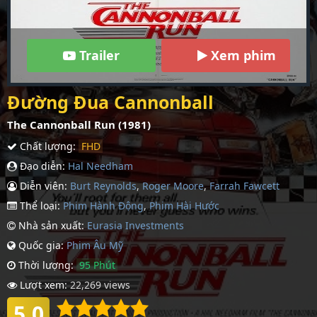
Trailer
Xem phim
Đường Đua Cannonball
The Cannonball Run (1981)
Chất lượng:
FHD
Đạo diễn:
Hal Needham
Diễn viên:
Burt Reynolds
,
Roger Moore
,
Farrah Fawcett
Thể loại:
Phim Hành Động
,
Phim Hài Hước
Nhà sản xuất:
Eurasia Investments
Quốc gia:
Phim Âu Mỹ
Thời lượng:
95 Phút
Lượt xem:
22,269 views
5.0