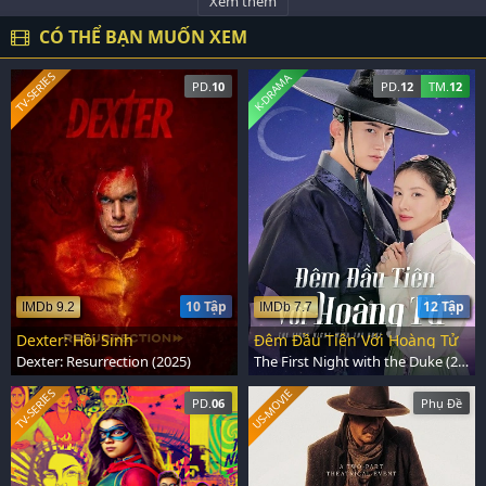
Xem thêm
CÓ THỂ BẠN MUỐN XEM
TV-SERIES
K-DRAMA
PD.
10
PD.
12
TM.
12
10 Tập
12 Tập
IMDb 9.2
IMDb 7.7
Dexter: Hồi Sinh
Đêm Đầu Tiên Với Hoàng Tử
Dexter: Resurrection (2025)
The First Night with the Duke (2025)
US-MOVIE
TV-SERIES
PD.
06
Phụ Đề