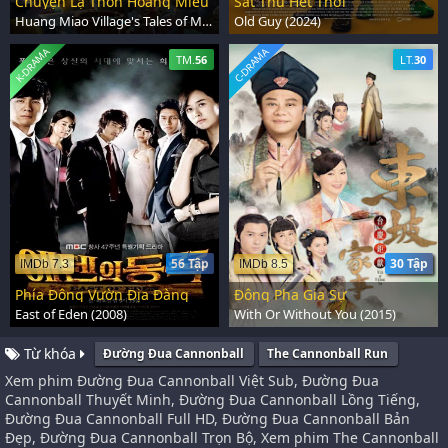
Chuyện Lạ Thôn Hoàng Miếu
Sát Thủ Hết Thời
Huang Miao Village's Tales of Mystery (2023)
Old Guy (2024)
K-DRAMA
C-DRAMA
TM.
56
LT.
30
56 Tập
30 Tập
IMDb 7.3
IMDb 8.5
Phía Đông Vườn Địa Đàng
Đông Pha Gia Sự
East of Eden (2008)
With Or Without You (2015)
Từ khóa
Đường Đua Cannonball
The Cannonball Run
Xem phim Đường Đua Cannonball Việt Sub, Đường Đua
Cannonball Thuyết Minh, Đường Đua Cannonball Lồng Tiếng,
Đường Đua Cannonball Full HD, Đường Đua Cannonball Bản
Đẹp, Đường Đua Cannonball Trọn Bộ, Xem phim The Cannonball