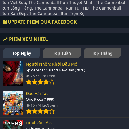
Run Việt Sub, The Cannonball Run Thuyết Minh, The Cannonball
Run Lồng Tiếng, The Cannonball Run Full HD, The Cannonball
Run Bản Đẹp, The Cannonball Run Trọn Bộ
UPDATE PHIM QUA FACEBOOK
PHIM XEM NHIỀU
Top Ngày
Top Tuần
Top Tháng
Người Nhện: Khởi Đầu Mới
Spider-Man: Brand New Day (2026)
76.5K lượt xem
Đảo Hải Tặc
One Piece (1999)
16.7M lượt xem
Quái Vật Số 8
Kaiju No. 8 (2024)