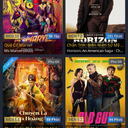
06 Tập
181 Phút
IMDb 10
IMDb 7.0
Quý Cô Marvel
Chân Trời: Biên Niên Sử Mỹ - Phần 1
Ms Marvel (2022)
Horizon: An American Saga - Chapter 1 (2024)
C-MOVIE
Phụ Đề
Phụ Đề
88 Phút
94 Phút
IMDb 6.6
IMDb 5.2