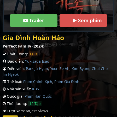
Trailer
Xem phim
Gia Đình Hoàn Hảo
Perfect Family (2024)
Chất lượng:
FHD
Đạo diễn:
Yukisada Isao
Diễn viên:
Park Ju Hyun
,
Yoon Se Ah
,
Kim Byung Chul Choi
Jin Hyeok
Thể loại:
Phim Chính Kịch
,
Phim Gia Đình
Nhà sản xuất:
KBS
Quốc gia:
Phim Hàn Quốc
Thời lượng:
12 Tập
Lượt xem:
68,215 views