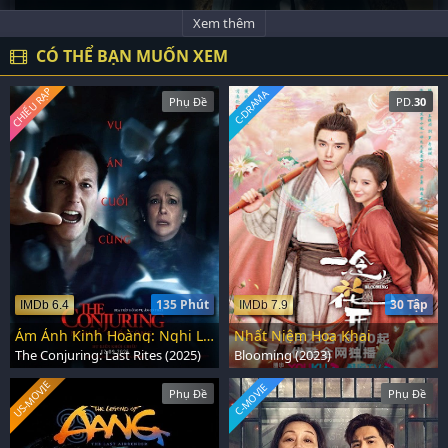
Xem thêm
CÓ THỂ BẠN MUỐN XEM
CHIẾU RẠP
C-DRAMA
Phụ Đề
PD.
30
135 Phút
30 Tập
IMDb 6.4
IMDb 7.9
Ám Ảnh Kinh Hoàng: Nghi Lễ Cuối Cùng
Nhất Niệm Hoa Khai
The Conjuring: Last Rites (2025)
Blooming (2023)
US-MOVIE
C-MOVIE
Phụ Đề
Phụ Đề