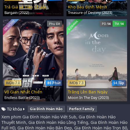
Trả Giá và Tiền Chuộc
Kho Báu Định Mệnh
Bargain (2022)
Treasure of Destiny (2023)
HK-MOVIE
K-DRAMA
Phụ Đề
PD.
14
TM.
14
86 Phút
14 Tập
IMDb 7.0
IMDb 7.3
Vô Gian Nhất Chiến
Trăng Lên Ban Ngày
Endless Battle (2023)
Moon In The Day (2023)
Từ khóa
Gia Đình Hoàn Hảo
Perfect Family
Xem phim Gia Đình Hoàn Hảo Việt Sub, Gia Đình Hoàn Hảo
Thuyết Minh, Gia Đình Hoàn Hảo Lồng Tiếng, Gia Đình Hoàn Hảo
Full HD, Gia Đình Hoàn Hảo Bản Đẹp, Gia Đình Hoàn Hảo Trọn Bộ,