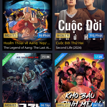
99 Phút
105 Phút
IMDb 7.5
IMDb 7.6
Huyền Thoại về Aang: Ngự Khí Sư Cuối Cùng
Cuộc Đời Thứ Hai
The Legend of Aang: The Last Airbender (2026)
Second Life (2024)
K-DRAMA
C-DRAMA
PD.
06
LT.
24
06 Tập
24 Tập
IMDb 6.5
IMDb 7.3