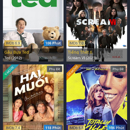
106 Phút
IMDb 6.9
IMDb 7.0
Gấu Bựa Ted
Tiếng Thét 6
Ted (2012)
Scream VI (2023)
US-MOVIE
V-MOVIE
Phụ Đề
Phụ Đề
118 Phút
106 Phút
IMDb 7.4
IMDb 6.8