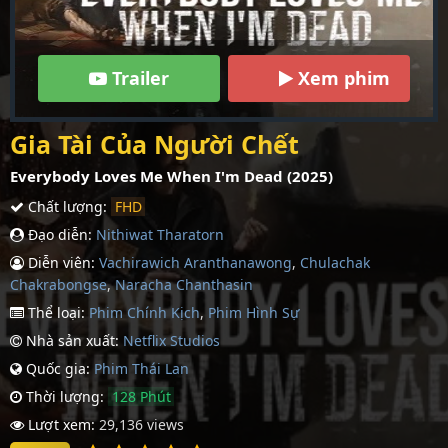
Trailer
Xem phim
Gia Tài Của Người Chết
Everybody Loves Me When I'm Dead (2025)
Chất lượng:
FHD
Đạo diễn:
Nithiwat Tharatorn
Diễn viên:
Vachirawich Aranthanawong
,
Chulachak
Chakrabongse
,
Naracha Chanthasin
Thể loại:
Phim Chính Kịch
,
Phim Hình Sự
Nhà sản xuất:
Netflix Studios
Quốc gia:
Phim Thái Lan
Thời lượng:
128 Phút
Lượt xem:
29,136 views