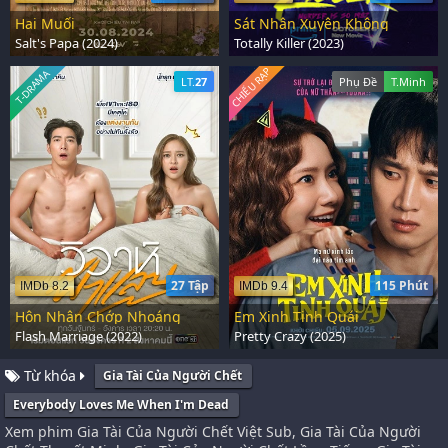
Hai Muối
Sát Nhân Xuyên Không
Salt's Papa (2024)
Totally Killer (2023)
CHIẾU RẠP
T-DRAMA
LT.
27
Phụ Đề
T.Minh
27 Tập
115 Phút
IMDb 8.2
IMDb 9.4
Hôn Nhân Chớp Nhoáng
Em Xinh Tinh Quái
Flash Marriage (2022)
Pretty Crazy (2025)
Từ khóa
Gia Tài Của Người Chết
Everybody Loves Me When I'm Dead
Xem phim Gia Tài Của Người Chết Việt Sub, Gia Tài Của Người