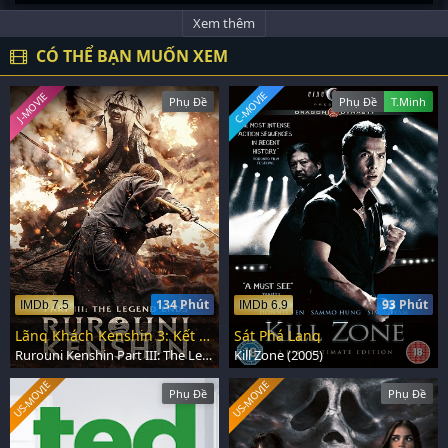
Xem thêm
CÓ THỂ BẠN MUỐN XEM
C-MOVIE
J-MOVIE
Phụ Đề
Phụ Đề
T.Minh
134 Phút
93 Phút
IMDb 7.5
IMDb 6.9
Lãng Khách Kenshin 3: Kết Thúc Một Huyền Thoại
Sát Phá Lang
Rurouni Kenshin Part III: The Legend Ends (2014)
Kill Zone (2005)
US-MOVIE
US-MOVIE
Phụ Đề
Phụ Đề