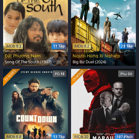
11 Tập
25 Tập
IMDb 9.1
IMDb 8.2
Đất Phương Nam
Người Hùng Xí Nghiệp
Song Of The South (1997)
Big Biz Duel (2024)
US-MOVIE
TV-SERIES
PD.
13
Phụ Đề
13 Tập
107 Phút
IMDb 6.8
IMDb 10