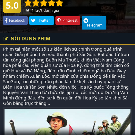
5.0
1
lượt đánh giá
Facebook
Twitter
Pinterest
Telegram
NỘI DUNG PHIM
Phim tái hiện một số sự kiện lịch sử chính trong quá trình
quân Giải phóng tiến vào thành phố Sài Gòn. Bắt đầu từ trận
tấn công giải phóng Buôn Ma Thuột, khiến Việt Nam Cộng
hòa phải cầu viện quân sự của Hoa Kỳ, đồng thời tìm cách cố
giữ Huế và Đà Nẵng, đến trận đánh chiếm ngã ba Dầu Giây
nhằm chiếm Xuân Lộc, mở cánh cửa phía Đông để tiến vào
Sài Gòn, rồi những trận pháo làm tê liệt sân bay quân sự
Biên Hòa và Tân Sơn Nhất, đến việc Hoa Kỳ buộc Tổng thống
Nguyễn Văn Thiệu từ chức để lập nội các mới do Dương Văn
Minh đứng đầu, đến sự kiện quân đội Hoa Kỳ sơ tán khỏi Sài
Gòn bằng trực thăng...