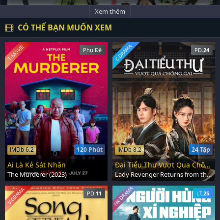
Xem thêm
CÓ THỂ BẠN MUỐN XEM
C-DRAMA
T-MOVIE
Phụ Đề
PD.
24
120 Phút
24 Tập
IMDb 6.2
IMDb 8.2
Ai Là Kẻ Sát Nhân
Đại Tiểu Thư Vượt Qua Chông Gai
The Murderer (2023)
Lady Revenger Returns from the Fire (2024)
HK-DRAMA
V-DRAMA
PD.
11
LT.
25