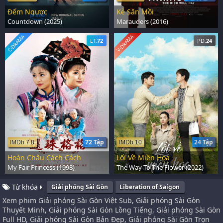
Đếm Ngược
Kẻ Săn Mồi
Countdown (2025)
Marauders (2016)
C-DRAMA
V-DRAMA
LT.
72
PD.
24
72 Tập
24 Tập
IMDb 7.8
IMDb 10
Hoàn Châu Cách Cách
Lối Về Miền Hoa
My Fair Princess (1998)
The Way To The Flower (2022)
Từ khóa
Giải phóng Sài Gòn
Liberation of Saigon
Xem phim Giải phóng Sài Gòn Việt Sub, Giải phóng Sài Gòn
Thuyết Minh, Giải phóng Sài Gòn Lồng Tiếng, Giải phóng Sài Gòn
Full HD, Giải phóng Sài Gòn Bản Đẹp, Giải phóng Sài Gòn Trọn