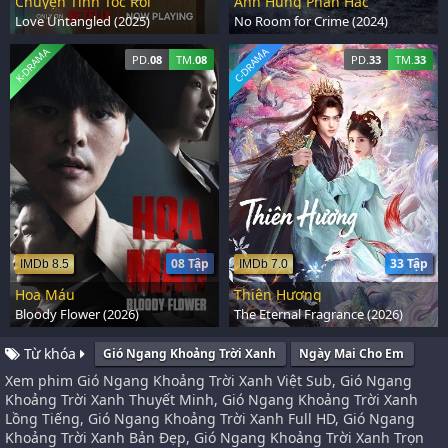
Chuyện Tình Tóc Rối
Anh Hùng Phản Hắc
Love Untangled (2025)
No Room for Crime (2024)
K-DRAMA
C-DRAMA
PD.
08
TM.
08
PD.
33
TM.
33
08 Tập
33 Tập
IMDb 8.5
IMDb 7.0
Hoa Máu
Thiên Hương
Bloody Flower (2026)
The Eternal Fragrance (2026)
Từ khóa
Gió Ngang Khoảng Trời Xanh
Ngày Mai Cho Em
Xem phim Gió Ngang Khoảng Trời Xanh Việt Sub, Gió Ngang
Khoảng Trời Xanh Thuyết Minh, Gió Ngang Khoảng Trời Xanh
Lồng Tiếng, Gió Ngang Khoảng Trời Xanh Full HD, Gió Ngang
Khoảng Trời Xanh Bản Đẹp, Gió Ngang Khoảng Trời Xanh Trọn