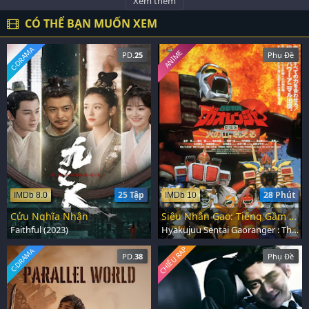
Xem thêm
CÓ THỂ BẠN MUỐN XEM
C-DRAMA
ANIME
PD.
25
Phụ Đề
25 Tập
28 Phút
IMDb 8.0
IMDb 10
Cửu Nghĩa Nhân
Siêu Nhân Gao: Tiếng Gầm Của Núi Lửa
Faithful (2023)
Hyakujuu Sentai Gaoranger : The Fire Mountain Roars (2001)
CHIẾU RẠP
C-DRAMA
PD.
38
Phụ Đề