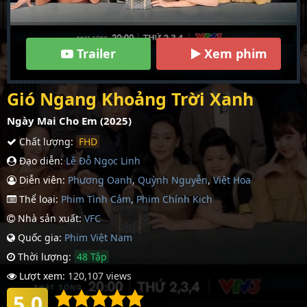
Trailer
Xem phim
Gió Ngang Khoảng Trời Xanh
Ngày Mai Cho Em (2025)
Chất lượng:
FHD
Đạo diễn:
Lê Đỗ Ngọc Linh
Diễn viên:
Phương Oanh
,
Quỳnh Nguyễn
,
Việt Hoa
Thể loại:
Phim Tình Cảm
,
Phim Chính Kịch
Nhà sản xuất:
VFC
Quốc gia:
Phim Việt Nam
Thời lượng:
48 Tập
Lượt xem:
120,107 views
5.0