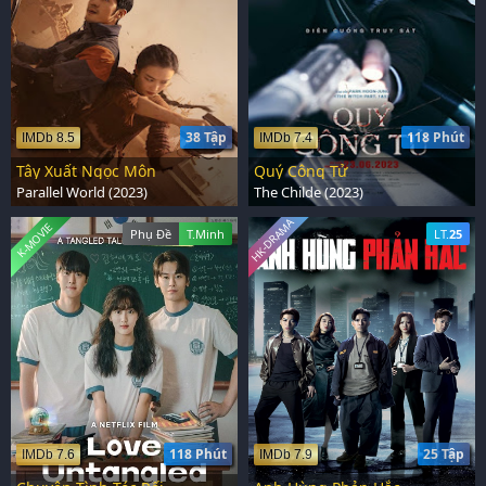
38 Tập
118 Phút
IMDb 8.5
IMDb 7.4
Tây Xuất Ngọc Môn
Quý Công Tử
Parallel World (2023)
The Childe (2023)
HK-DRAMA
K-MOVIE
Phụ Đề
T.Minh
LT.
25
118 Phút
25 Tập
IMDb 7.6
IMDb 7.9