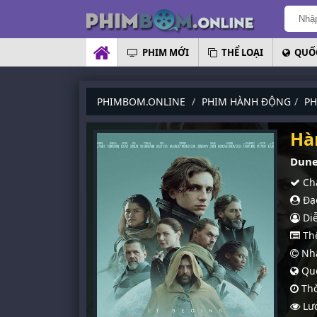
PHIM MỚI
THỂ LOẠI
QUỐC
PHIMBOM.ONLINE
PHIM HÀNH ĐỘNG
PH
Hà
Dune
Chấ
Đạo
Diễ
Thể
Nhà
Quố
Thờ
Lượ