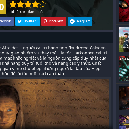
0
2
lượt đánh giá
cebook
Twitter
Pinterest
Telegram
c Atreides – người cai trị hành tinh đại dương Caladan
 IV giao nhiệm vụ thay thế Gia tộc Harkonnen cai trị
 sa mạc khắc nghiệt và là nguồn cung cấp duy nhất của
 khả năng duy trì tuổi thọ và nâng cao ý thức. Chất
g gian vì nó cho phép những người lái tàu của Hiệp
hức để lái tàu một cách an toàn.