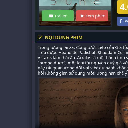
4.
Trailer
Xem phim
Fa
NỘI DUNG PHIM
Trong tương lai xa, Công tước Leto của Gia tộ
– đã được Hoàng đế Padishah Shaddam Corrino
Arrakis làm thái ấp. Arrakis là một hành tinh
"hương dược", một loại tài nguyên quý giá với
này rất quan trọng đối với việc du hành khôn
hội Không gian sử dụng một lượng hạn chế ý t