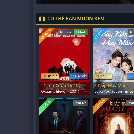
CÓ THỂ BẠN MUỐN XEM
US-MOVIE
C-DRAMA
Phụ Đề
T.Minh
PD
116 Phút
38 
IMDb 7.7
IMDb 8.2
11 Tên Cướp Thế Kỷ
7 Kiếp May Mắn
Ocean's Eleven (2001)
US-MOVIE
K-MOVIE
Phụ Đề
Phụ