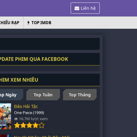
Liên hệ
CHIẾU RẠP
TOP IMDB
DATE PHIM QUA FACEBOOK
HIM XEM NHIỀU
op Ngày
Top Tuần
Top Tháng
Đảo Hải Tặc
One Piece (1999)
16.7M lượt xem