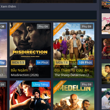
Xem thêm
US-MOVIE
US-MOVIE
.
38
Phụ Đề
Phụ Đề
Tập
84 Phút
109 Phút
IMDb 5.9
IMDb 7.6
Bẫy Ngầm
Đội Thám Tử Cừu: Án Mạng Lúc Nửa Đêm
Love You Seven Times (2023)
Misdirection (2026)
The Sheep Detectives (2026)
HK-MOVIE
US-MOVIE
 Đề
Lồng Tiếng
Phụ Đề