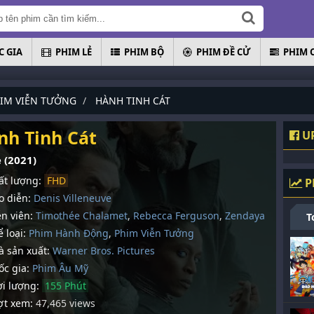
 GIA
PHIM LẺ
PHIM BỘ
PHIM ĐỀ CỬ
PHIM 
IM VIỄN TƯỞNG
HÀNH TINH CÁT
nh Tinh Cát
UP
 (2021)
t lượng:
FHD
P
 diễn:
Denis Villeneuve
n viên:
Timothée Chalamet
,
Rebecca Ferguson
,
Zendaya
T
 loại:
Phim Hành Động
,
Phim Viễn Tưởng
 sản xuất:
Warner Bros. Pictures
c gia:
Phim Âu Mỹ
i lượng:
155 Phút
t xem:
47,465 views