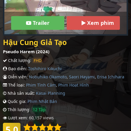
Trailer
Xem phim
Hậu Cung Giả Tạo
Pseudo Harem (2024)
Chất lượng:
FHD
Đạo diễn:
Toshihiro Kikuchi
Diễn viên:
Nobuhiko Okamoto
,
Saori Hayami
,
Erisa Ichihara
Thể loại:
Phim Tình Cảm
,
Phim Hoạt Hình
Nhà sản xuất:
Kasai Planning
Quốc gia:
Phim Nhậ­t Bản
Thời lượng:
12 Tập
Lượt xem:
60,157 views
5.0