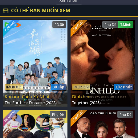
Xem thêm
CÓ THỂ BẠN MUỐN XEM
US-MOVIE
C-DRAMA
PD.
30
Phụ Đề
T.Minh
30 Tập
102 Phút
IMDb 8.2
IMDb 6.9
Khoảng Cách Xa Nhất
Dính Lẹo
The Furthest Distance (2023)
Together (2025)
HK-MOVIE
US-MOVIE
Phụ Đề
Phụ Đề