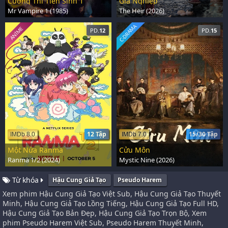
Cương Thi Tiên Sinh 1
Gia Nghiệp
Mr Vampire 1 (1985)
The Heir (2026)
C-DRAMA
ANIME
PD.
12
PD.
15
12 Tập
15/30 Tập
IMDb 8.0
IMDb 7.0
Một Nửa Ranma
Cửu Môn
Ranma 1/2 (2024)
Mystic Nine (2026)
Từ khóa
Hậu Cung Giả Tạo
Pseudo Harem
Xem phim Hậu Cung Giả Tạo Việt Sub, Hậu Cung Giả Tạo Thuyết
Minh, Hậu Cung Giả Tạo Lồng Tiếng, Hậu Cung Giả Tạo Full HD,
Hậu Cung Giả Tạo Bản Đẹp, Hậu Cung Giả Tạo Trọn Bộ, Xem
phim Pseudo Harem Việt Sub, Pseudo Harem Thuyết Minh,