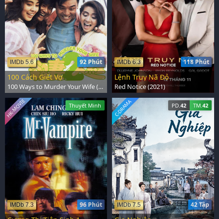
92 Phút
118 Phút
IMDb 5.6
IMDb 6.3
100 Cách Giết Vợ
Lệnh Truy Nã Đỏ
100 Ways to Murder Your Wife (1986)
Red Notice (2021)
HK-MOVIE
C-DRAMA
Thuyết Minh
PD.
42
TM.
42
96 Phút
42 Tập
IMDb 7.3
IMDb 7.5