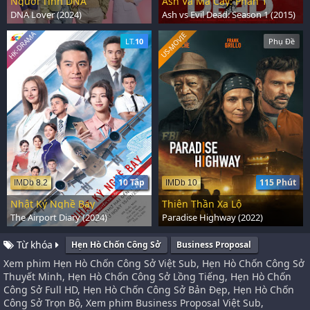
Người Tình DNA
Ash Và Ma Cây: Phần 1
DNA Lover (2024)
Ash vs Evil Dead: Season 1 (2015)
HK-DRAMA
US-MOVIE
LT.
10
Phụ Đề
10 Tập
115 Phút
IMDb 8.2
IMDb 10
Nhật Ký Nghề Bay
Thiên Thần Xa Lộ
The Airport Diary (2024)
Paradise Highway (2022)
Từ khóa
Hẹn Hò Chốn Công Sở
Business Proposal
Xem phim Hẹn Hò Chốn Công Sở Việt Sub, Hẹn Hò Chốn Công Sở
Thuyết Minh, Hẹn Hò Chốn Công Sở Lồng Tiếng, Hẹn Hò Chốn
Công Sở Full HD, Hẹn Hò Chốn Công Sở Bản Đẹp, Hẹn Hò Chốn
Công Sở Trọn Bộ, Xem phim Business Proposal Việt Sub,