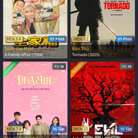
97 Phút
91 Phút
IMDb 6.6
IMDb 6.1
Toàn Gia Phúc
Báo Thù
A Family Affair (1984)
Tornado (2025)
TV-SERIES
K-DRAMA
PD.
16
PD.
10
16 Tập
10 Tập
IMDb 7.4
IMDb 10