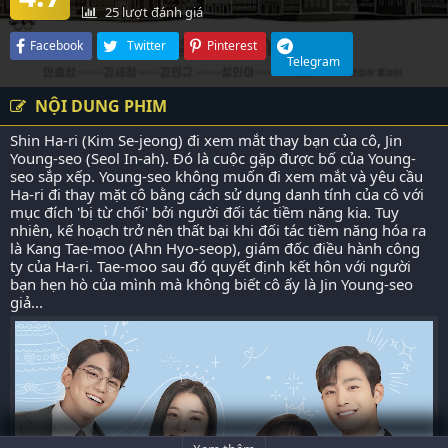
25
lượt đánh giá
Facebook
Twitter
Pinterest
Telegram
NỘI DUNG PHIM
Shin Ha-ri (Kim Se-jeong) đi xem mắt thay bạn của cô, Jin
Young-seo (Seol In-ah). Đó là cuộc gặp được bố của Young-
seo sắp xếp. Young-seo không muốn đi xem mắt và yêu cầu
Ha-ri đi thay mặt cô bằng cách sử dụng danh tính của cô với
mục đích 'bị từ chối' bởi người đối tác tiềm năng kia. Tuy
nhiên, kế hoạch trở nên thất bại khi đối tác tiềm năng hóa ra
là Kang Tae-moo (Ahn Hyo-seop), giám đốc điều hành công
ty của Ha-ri. Tae-moo sau đó quyết định kết hôn với người
bạn hẹn hò của mình mà không biết cô ấy là Jin Young-seo
giả...