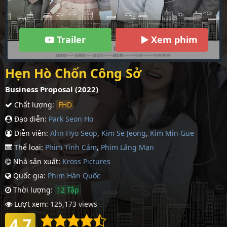
Trailer
Xem phim
Hẹn Hò Chốn Công Sở
Business Proposal (2022)
Chất lượng:
FHD
Đạo diễn:
Park Seon Ho
Diễn viên:
Ahn Hyo Seop
,
Kim Se Jeong
,
Kim Min Gue
Thể loại:
Phim Tình Cảm
,
Phim Lãng Mạn
Nhà sản xuất:
Kross Pictures
Quốc gia:
Phim Hàn Quốc
Thời lượng:
12 Tập
Lượt xem:
125,173 views
4.7