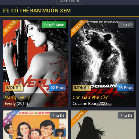
Xem thêm
CÓ THỂ BẠN MUỐN XEM
US-MOVIE
US-MOVIE
Thuyết Minh
Phụ Đề
92 Phút
95 Phút
IMDb 5.1
IMDb 6.1
Nàng Everly
Con Gấu Phê Cần
Everly (2014)
Cocaine Bear (2023)
HK-MOVIE
US-MOVIE
Phụ Đề
Phụ Đề