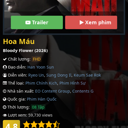
Trailer
Xem phim
Hoa Máu
Bloody Flower (2026)
Chất lượng:
FHD
Đạo diễn:
Han Yoon Sun
Diễn viên:
Ryeo Un
,
Sung Dong Il
,
Keum Sae Rok
Thể loại:
Phim Chính Kịch
,
Phim Hình Sự
Nhà sản xuất:
EO Content Group
,
Contents G
Quốc gia:
Phim Hàn Quốc
Thời lượng:
08 Tập
Lượt xem:
59,730 views
4.8