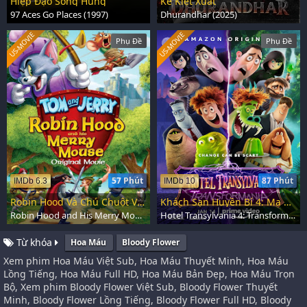
Hiệp Đạo Song Hùng
Kẻ Kiệt Xuất
97 Aces Go Places (1997)
Dhurandhar (2025)
US-MOVIE
US-MOVIE
Phụ Đề
Phụ Đề
57 Phút
87 Phút
IMDb 6.3
IMDb 10
Robin Hood Và Chú Chuột Vui Vẻ
Khách Sạn Huyền Bí 4: Ma Cà Rồng Biến Hình
Robin Hood and His Merry Mouse (2012)
Hotel Transylvania 4: Transformania (2022)
Từ khóa
Hoa Máu
Bloody Flower
Xem phim Hoa Máu Việt Sub, Hoa Máu Thuyết Minh, Hoa Máu
Lồng Tiếng, Hoa Máu Full HD, Hoa Máu Bản Đẹp, Hoa Máu Trọn
Bộ, Xem phim Bloody Flower Việt Sub, Bloody Flower Thuyết
Minh, Bloody Flower Lồng Tiếng, Bloody Flower Full HD, Bloody