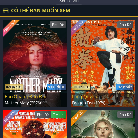
Xem thêm
CÓ THỂ BẠN MUỐN XEM
CHIẾU RẠP
HK-MOVIE
Phụ Đề
Phụ Đề
111 Phút
97 Phút
IMDb 5.8
IMDb 6.1
Hào Quang Đơn Độc
Long Quyền
Mother Mary (2026)
Dragon Fist (1979)
HK-MOVIE
US-MOVIE
Phụ Đề
T.Minh
Phụ Đề