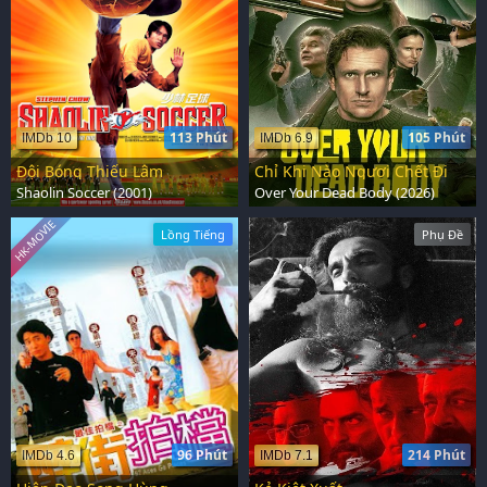
113 Phút
105 Phút
IMDb 10
IMDb 6.9
Đội Bóng Thiếu Lâm
Chỉ Khi Nào Ngươi Chết Đi
Shaolin Soccer (2001)
Over Your Dead Body (2026)
HK-MOVIE
Lồng Tiếng
Phụ Đề
96 Phút
214 Phút
IMDb 4.6
IMDb 7.1