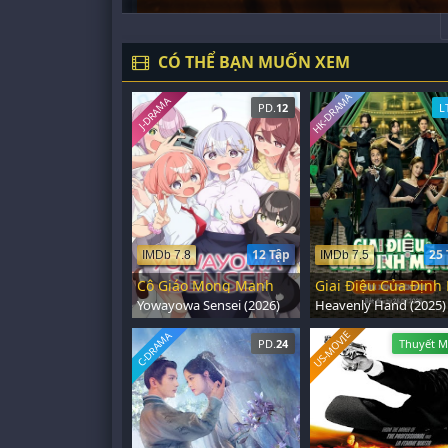
CÓ THỂ BẠN MUỐN XEM
HK-DRAMA
J-DRAMA
PD.
12
L
12 Tập
25 
IMDb 7.8
IMDb 7.5
Cô Giáo Mong Manh
Yowayowa Sensei (2026)
Heavenly Hand (2025)
US-MOVIE
C-DRAMA
PD.
24
Thuyết M