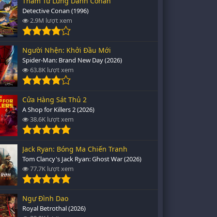
Thám Tử Lừng Danh Conan
Detective Conan (1996)
2.9M lượt xem
Người Nhện: Khởi Đầu Mới
Spider-Man: Brand New Day (2026)
63.8K lượt xem
Cửa Hàng Sát Thủ 2
A Shop for Killers 2 (2026)
38.6K lượt xem
Jack Ryan: Bóng Ma Chiến Tranh
Tom Clancy's Jack Ryan: Ghost War (2026)
77.7K lượt xem
Ngự Đình Dao
Royal Betrothal (2026)