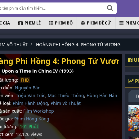
 GIA
PHIM LẺ
PHIM BỘ
PHIM ĐỀ CỬ
PHIM 
IM VÕ THUẬT
HOÀNG PHI HỒNG 4: PHONG TỨ VƯƠNG
àng Phi Hồng 4: Phong Tứ Vương
UP
 Upon a Time in China IV (1993)
t lượng:
FHD
P
 diễn:
Nguyên Bân
n viên:
Triệu Văn Trác
,
Mạc Thiếu Thông
,
Hùng Hân Hân
T
 loại:
Phim Hành Động
,
Phim Võ Thuật
 sản xuất:
Film Workshop
c gia:
Phim Hồng Kông
i lượng:
101 Phút
t xem:
18,126 views