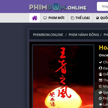
PHIM MỚI
THỂ LOẠI
QUỐC
PHIMBOM.ONLINE
PHIM HÀNH ĐỘNG
PH
Ho
Once
Chấ
Đạo
Diễ
Thể
Nhà
Quố
Thờ
Lượ