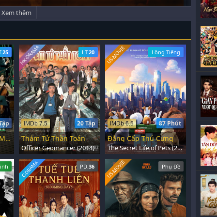
Xem thêm
HK-DRAMA
US-MOVIE
T.
25
LT.
20
Lồng Tiếng
Tập
20 Tập
87 Phút
IMDb 7.5
IMDb 6.5
Giai Điệu Của Định Mệnh
Thám Tử Thần Toán
Đẳng Cấp Thú Cưng
Officer Geomancer (2014)
The Secret Life of Pets (2016)
US-MOVIE
C-DRAMA
inh
PD.
36
Phụ Đề