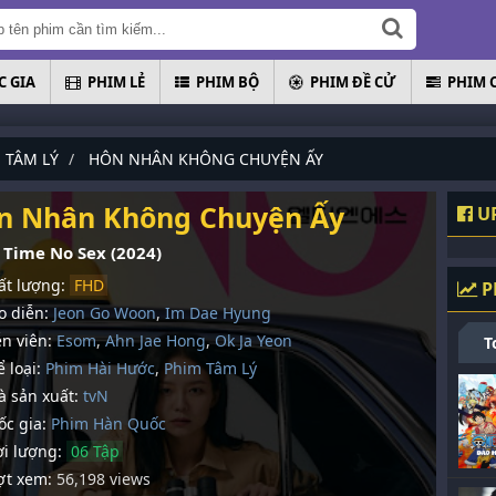
 GIA
PHIM LẺ
PHIM BỘ
PHIM ĐỀ CỬ
PHIM 
 TÂM LÝ
HÔN NHÂN KHÔNG CHUYỆN ẤY
n Nhân Không Chuyện Ấy
UP
 Time No Sex (2024)
t lượng:
FHD
P
 diễn:
Jeon Go Woon
,
Im Dae Hyung
n viên:
Esom
,
Ahn Jae Hong
,
Ok Ja Yeon
T
 loại:
Phim Hài Hước
,
Phim Tâm Lý
 sản xuất:
tvN
c gia:
Phim Hàn Quốc
i lượng:
06 Tập
t xem:
56,198 views