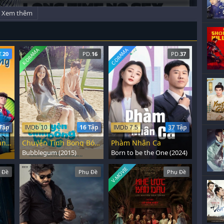
Xem thêm
K-DRAMA
C-DRAMA
T.
20
PD.
16
PD.
37
Tập
16 Tập
37 Tập
IMDb 10
IMDb 7.5
Người Đàn Ông Hoàn Hảo
Chuyện Tình Bong Bóng
Phàm Nhân Ca
Bubblegum (2015)
Born to be the One (2024)
V-MOVIE
 Đề
Phụ Đề
Phụ Đề