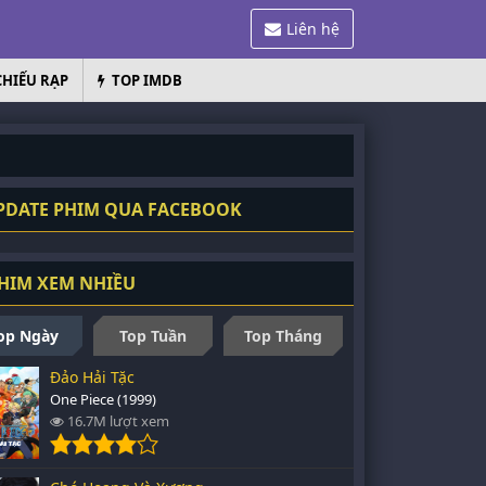
Liên hệ
CHIẾU RẠP
TOP IMDB
DATE PHIM QUA FACEBOOK
HIM XEM NHIỀU
op Ngày
Top Tuần
Top Tháng
Đảo Hải Tặc
One Piece (1999)
16.7M lượt xem