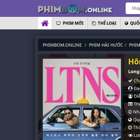
PHIM MỚI
THỂ LOẠI
QUỐC
PHIMBOM.ONLINE
PHIM HÀI HƯỚC
PHIM
Hô
Long
Chấ
Đạo
Diễ
Thể
Nhà
Quố
Thờ
Lượ