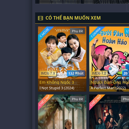
CÓ THỂ BẠN MUỐN XEM
C-DRAMA
C-MOVIE
Phụ Đề
L
132 Phút
20 
IMDb 7.9
IMDb 7.0
Em Không Ngốc 3
I Not Stupid 3 (2024)
A Perfect Man (2022)
CHIẾU RẠP
CHIẾU RẠP
Phụ Đề
Phụ