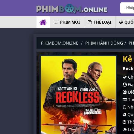
PHIM MỚI
THỂ LOẠI
QUỐC
PHIMBOM.ONLINE
PHIM HÀNH ĐỘNG
PH
Kẻ
Reckl
Chấ
Đạo
Diễ
Thể
Nhà
Quố
Thờ
Lượ