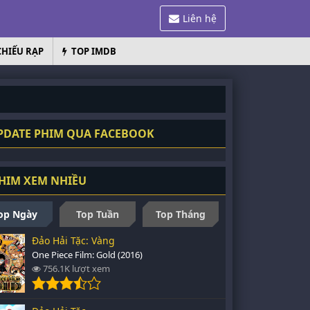
Liên hệ
CHIẾU RẠP
TOP IMDB
DATE PHIM QUA FACEBOOK
HIM XEM NHIỀU
op Ngày
Top Tuần
Top Tháng
Đảo Hải Tặc: Vàng
One Piece Film: Gold (2016)
756.1K lượt xem