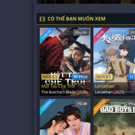
CÓ THỂ BẠN MUỐN XEM
C-MOVIE
ANIME
Phụ Đề
PD
90 Phút
12 
IMDb 6.5
IMDb 6.5
Một Tay Che Trời
Leviathan
The Butchers Blade (2026)
Leviathan (2025)
US-MOVIE
C-DRAMA
PD.
24
Phụ