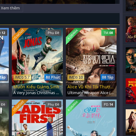
Xem thêm
US-MOVIE
K-DRAMA
.
12
Phụ Đề
TM.
08
Tập
80 Phút
08 Tập
IMDb 5.7
IMDb 10
Muôn Kiểu Giáng Sinh
Alice Vũ Khí Tối Thượng
A Very Jonas Christmas Movie (2025)
Ultimate Weapon Alice (2022)
US-MOVIE
K-DRAMA
 Đề
Phụ Đề
PD.
14