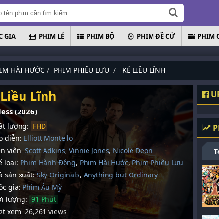
 GIA
PHIM LẺ
PHIM BỘ
PHIM ĐỀ CỬ
PHIM 
IM HÀI HƯỚC
PHIM PHIÊU LƯU
KẺ LIỀU LĨNH
 Liều Lĩnh
UP
ess (2026)
t lượng:
FHD
P
 diễn:
Elliott Montello
n viên:
Scott Adkins
,
Vinnie Jones
,
Nicole Deon
T
 loại:
Phim Hành Động
,
Phim Hài Hước
,
Phim Phiêu Lưu
 sản xuất:
Sky Originals
,
Anything but Ordinary
c gia:
Phim Âu Mỹ
i lượng:
91 Phút
t xem:
26,261 views