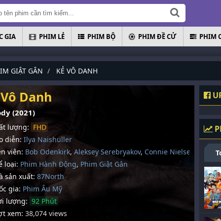
 GIA
PHIM LẺ
PHIM BỘ
PHIM ĐỀ CỬ
PHIM 
IM GIẬT GÂN
KẺ VÔ DANH
 Vô Danh
UP
dy (2021)
t lượng:
FHD
P
 diễn:
Ilya Naishuller
n viên:
Bob Odenkirk
,
Aleksey Serebryakov
,
Connie Nielsen
T
 loại:
Phim Hành Động
,
Phim Giật Gân
 sản xuất:
87North
c gia:
Phim Âu Mỹ
i lượng:
92 Phút
t xem:
38,074 views