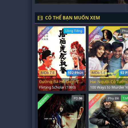
CÓ THỂ BẠN MUỐN XEM
HK-MOVIE
HK-MOVIE
Lồng Tiếng
Phụ
102 Phút
92 P
IMDb 7.6
IMDb 5.6
Đường Bá Hổ Điểm Thu Hương
Flirting Scholar (1993)
CHIẾU RẠP
K-DRAMA
PD.
06
Phụ Đề
T.M