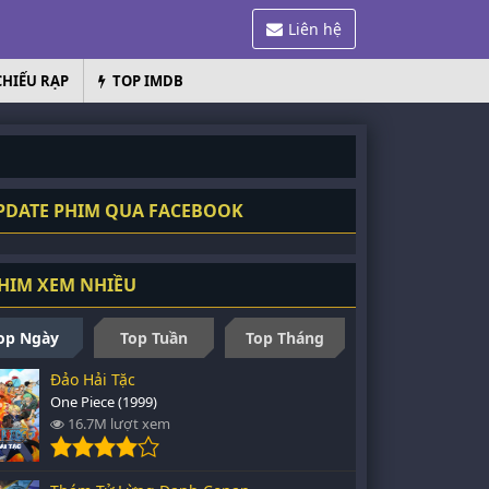
Liên hệ
CHIẾU RẠP
TOP IMDB
DATE PHIM QUA FACEBOOK
HIM XEM NHIỀU
op Ngày
Top Tuần
Top Tháng
Đảo Hải Tặc
One Piece (1999)
16.7M lượt xem