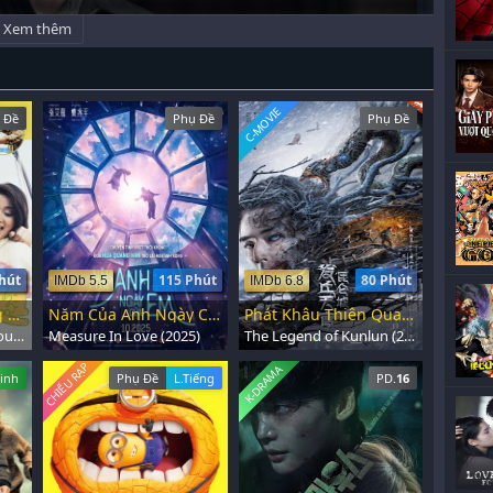
Xem thêm
C-MOVIE
 Đề
Phụ Đề
Phụ Đề
hút
115 Phút
80 Phút
IMDb 5.5
IMDb 6.8
Hai Người Có Tướng Giết Vợ
Năm Của Anh Ngày Của Em
Phát Khâu Thiên Quan: Di Tích Côn Lôn
100 Ways to Murder Your Wife (1986)
Measure In Love (2025)
The Legend of Kunlun (2023)
CHIẾU RẠP
K-DRAMA
inh
Phụ Đề
L.Tiếng
PD.
16