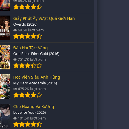
68.2K lượt xem
Giây Phút Ấy Vượt Quá Giới Hạn
Overdo (2026)
69.5K lượt xem
Đảo Hải Tặc: Vàng
One Piece Film: Gold (2016)
751.7K lượt xem
Học Viện Siêu Anh Hùng
My Hero Academia (2016)
475.2K lượt xem
Chó Hoang Và Xương
Love for You (2026)
101.5K lượt xem