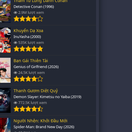
Thám Tử Lừng Danh Conan
Detective Conan (1996)
2.9M lượt xem
Khuyển Dạ Xoa
InuYasha (2000)
535K lượt xem
Bạn Gái Thiên Tài
Genius of Girlfriend (2026)
24.5K lượt xem
Thanh Gươm Diệt Quỷ
Demon Slayer: Kimetsu no Yaiba (2019)
772.5K lượt xem
Người Nhện: Khởi Đầu Mới
Spider-Man: Brand New Day (2026)