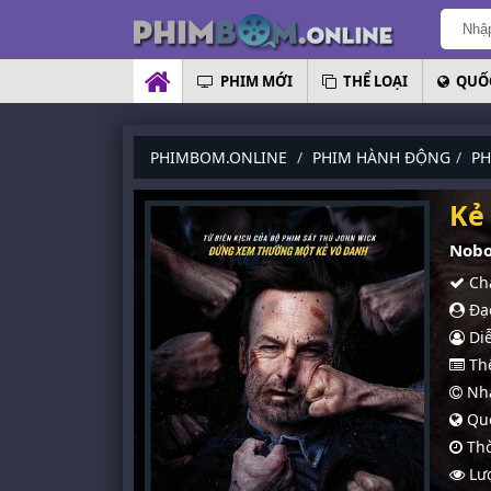
PHIM MỚI
THỂ LOẠI
QUỐC
PHIMBOM.ONLINE
PHIM HÀNH ĐỘNG
PH
Kẻ
Nobo
Chấ
Đạo
Diễ
Thể
Nhà
Quố
Thờ
Lượ