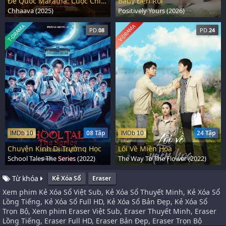
Đế Quốc Maratha: Cuộc Chiến Cuối Cùng
Baby Đến Rồi
Chhaava (2025)
Positively Yours (2026)
T-DRAMA
V-DRAMA
PD.
08
PD.
24
08 Tập
24 Tập
IMDb 10
IMDb 10
Chuyện Kinh Dị Trường Học
Lối Về Miền Hoa
School Tales The Series (2022)
The Way To The Flower (2022)
Từ khóa
Kẻ Xóa Sổ
Eraser
Xem phim Kẻ Xóa Sổ Việt Sub, Kẻ Xóa Sổ Thuyết Minh, Kẻ Xóa Sổ
Lồng Tiếng, Kẻ Xóa Sổ Full HD, Kẻ Xóa Sổ Bản Đẹp, Kẻ Xóa Sổ
Trọn Bộ, Xem phim Eraser Việt Sub, Eraser Thuyết Minh, Eraser
Lồng Tiếng, Eraser Full HD, Eraser Bản Đẹp, Eraser Trọn Bộ