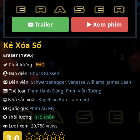
Trailer
Xem phim
Kẻ Xóa Sổ
Eraser (1996)
Chất lượng:
FHD
Đạo diễn:
Chuck Russell
Diễn viên:
Schwarzenegger
,
Vanessa Williams
,
James Caan
Thể loại:
Phim Hành Động
,
Phim Viễn Tưởng
Nhà sản xuất:
Kopelson Entertainment
Quốc gia:
Phim Âu Mỹ
Thời lượng:
115 Phút
Lượt xem:
20,758 views
3.0