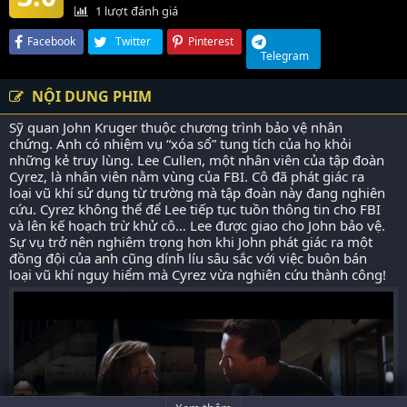
1
lượt đánh giá
Facebook
Twitter
Pinterest
Telegram
NỘI DUNG PHIM
Sỹ quan John Kruger thuộc chương trình bảo vệ nhân
chứng. Anh có nhiệm vụ “xóa sổ” tung tích của họ khỏi
những kẻ truy lùng. Lee Cullen, một nhân viên của tập đoàn
Cyrez, là nhân viên nằm vùng của FBI. Cô đã phát giác ra
loại vũ khí sử dụng từ trường mà tập đoàn này đang nghiên
cứu. Cyrez không thể để Lee tiếp tục tuồn thông tin cho FBI
và lên kế hoạch trừ khử cô… Lee được giao cho John bảo vệ.
Sự vụ trở nên nghiêm trọng hơn khi John phát giác ra một
đồng đội của anh cũng dính líu sâu sắc với việc buôn bán
loại vũ khí nguy hiểm mà Cyrez vừa nghiên cứu thành công!