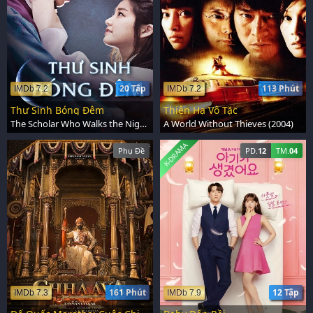
20 Tập
113 Phút
IMDb 7.2
IMDb 7.2
Thư Sinh Bóng Đêm
Thiên Hạ Vô Tặc
The Scholar Who Walks the Night (2015)
A World Without Thieves (2004)
K-DRAMA
Phụ Đề
PD.
12
TM.
04
161 Phút
12 Tập
IMDb 7.3
IMDb 7.9