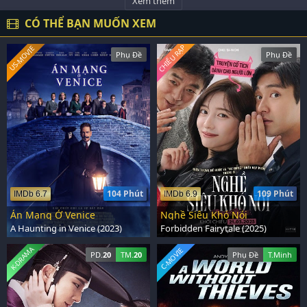
Xem thêm
CÓ THỂ BẠN MUỐN XEM
CHIẾU RẠP
US-MOVIE
Phụ Đề
Phụ Đề
104 Phút
109 Phút
IMDb 6.7
IMDb 6.9
Án Mạng Ở Venice
Nghề Siêu Khó Nói
A Haunting in Venice (2023)
Forbidden Fairytale (2025)
K-DRAMA
C-MOVIE
PD.
20
TM.
20
Phụ Đề
T.Minh