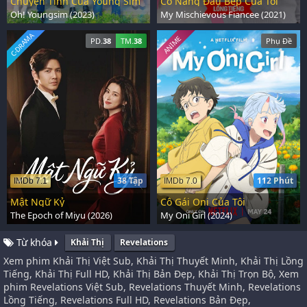
Chuyện Tình Của Young Sim
Cô Nàng Đầu Bếp Của Tôi
Oh! Youngsim (2023)
My Mischievous Fiancee (2021)
C-DRAMA
ANIME
PD.
38
TM.
38
Phụ Đề
38 Tập
112 Phút
IMDb 7.1
IMDb 7.0
Mật Ngữ Kỷ
Cô Gái Oni Của Tôi
The Epoch of Miyu (2026)
My Oni Girl (2024)
Từ khóa
Khải Thị
Revelations
Xem phim Khải Thị Việt Sub, Khải Thị Thuyết Minh, Khải Thị Lồng
Tiếng, Khải Thị Full HD, Khải Thị Bản Đẹp, Khải Thị Trọn Bộ, Xem
phim Revelations Việt Sub, Revelations Thuyết Minh, Revelations
Lồng Tiếng, Revelations Full HD, Revelations Bản Đẹp,