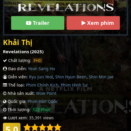
Trailer
Xem phim
Khải Thị
Revelations (2025)
Chất lượng:
FHD
Đạo diễn:
Yeon Sang Ho
Diễn viên:
Ryu Jun Yeol
,
Shin Hyun Been
,
Shin Min Jae
Thể loại:
Phim Chính Kịch
,
Phim Hình Sự
Nhà sản xuất:
Wow Point
Quốc gia:
Phim Hàn Quốc
Thời lượng:
122 Phút
Lượt xem:
35,391 views
5.0