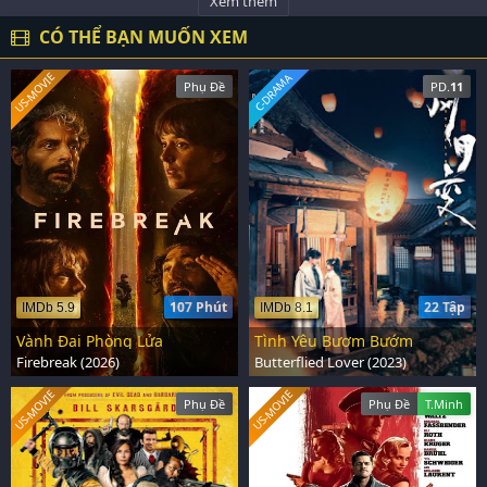
Xem thêm
CÓ THỂ BẠN MUỐN XEM
US-MOVIE
C-DRAMA
Phụ Đề
PD.
11
107 Phút
22 Tập
IMDb 5.9
IMDb 8.1
Vành Đai Phòng Lửa
Tình Yêu Bươm Bướm
Firebreak (2026)
Butterflied Lover (2023)
US-MOVIE
US-MOVIE
Phụ Đề
Phụ Đề
T.Minh