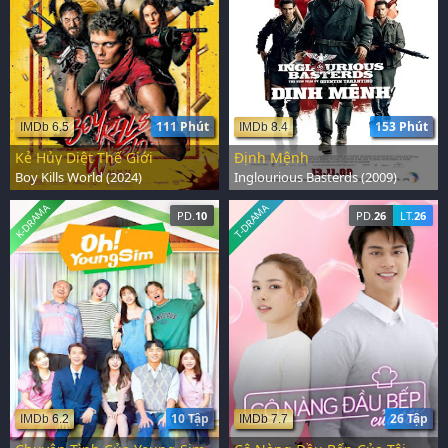
111 Phút
153 Phút
IMDb 6.5
IMDb 8.4
Kẻ Hủy Diệt Thế Giới
Định Mệnh
Boy Kills World (2024)
Inglourious Basterds (2009)
K-DRAMA
T-DRAMA
PD.
10
PD.
26
LT.
26
10 Tập
26 Tập
IMDb 6.2
IMDb 7.7