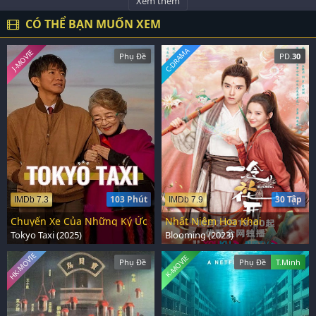
Xem thêm
CÓ THỂ BẠN MUỐN XEM
C-DRAMA
J-MOVIE
Phụ Đề
PD.
30
103 Phút
30 Tập
IMDb 7.3
IMDb 7.9
Chuyến Xe Của Những Ký Ức
Nhất Niệm Hoa Khai
Tokyo Taxi (2025)
Blooming (2023)
HK-MOVIE
K-MOVIE
Phụ Đề
Phụ Đề
T.Minh