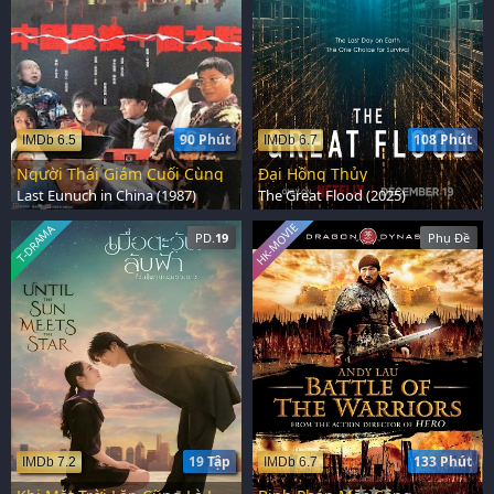
90 Phút
108 Phút
IMDb 6.5
IMDb 6.7
Người Thái Giám Cuối Cùng
Đại Hồng Thủy
Last Eunuch in China (1987)
The Great Flood (2025)
HK-MOVIE
T-DRAMA
PD.
19
Phụ Đề
19 Tập
133 Phút
IMDb 7.2
IMDb 6.7