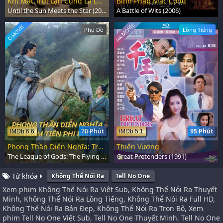
Khi Mặt Trời Lặn Cũng Là Lúc Các Vì Sao Xuất Hiện
Binh Pháp Mặc Công
Until the Sun Meets the Star (2025)
A Battle of Wits (2006)
HK-MOVIE
C-MOVIE
Phụ Đề
Lồng Tiếng
70 Phút
95 Phút
IMDb 6.6
IMDb 5.1
Phong Thần Diễn Nghĩa: Trảm Tiên Phi Đao
Thiên Vương
The League of Gods: The Flying Immortal Dagger (2023)
Great Pretenders (1991)
Từ khóa
Không Thể Nói Ra
Tell No One
Xem phim Không Thể Nói Ra Việt Sub, Không Thể Nói Ra Thuyết
Minh, Không Thể Nói Ra Lồng Tiếng, Không Thể Nói Ra Full HD,
Không Thể Nói Ra Bản Đẹp, Không Thể Nói Ra Trọn Bộ, Xem
phim Tell No One Việt Sub, Tell No One Thuyết Minh, Tell No One