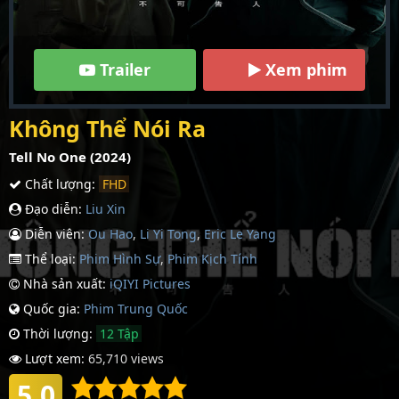
Trailer
Xem phim
Không Thể Nói Ra
Tell No One (2024)
Chất lượng:
FHD
Đạo diễn:
Liu Xin
Diễn viên:
Ou Hao
,
Li Yi Tong
,
Eric Le Yang
Thể loại:
Phim Hình Sự
,
Phim Kịch Tính
Nhà sản xuất:
iQIYI Pictures
Quốc gia:
Phim Trung Quốc
Thời lượng:
12 Tập
Lượt xem:
65,710 views
5.0