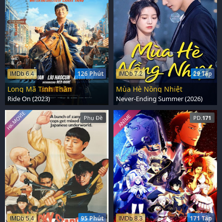
126 Phút
29 Tập
IMDb 6.4
IMDb 7.2
Long Mã Tinh Thần
Mùa Hè Nồng Nhiệt
Ride On (2023)
Never-Ending Summer (2026)
HK-MOVIE
ANIME
Phụ Đề
PD.
171
95 Phút
171 Tập
IMDb 5.4
IMDb 8.3