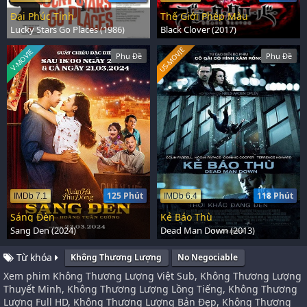
Đại Phúc Tinh
Thế Giới Phép Màu
Lucky Stars Go Places (1986)
Black Clover (2017)
US-MOVIE
V-MOVIE
Phụ Đề
Phụ Đề
125 Phút
118 Phút
IMDb 7.1
IMDb 6.4
Sáng Đèn
Kẻ Báo Thù
Sang Den (2024)
Dead Man Down (2013)
Từ khóa
Không Thương Lượng
No Negociable
Xem phim Không Thương Lượng Việt Sub, Không Thương Lượng
Thuyết Minh, Không Thương Lượng Lồng Tiếng, Không Thương
Lượng Full HD, Không Thương Lượng Bản Đẹp, Không Thương