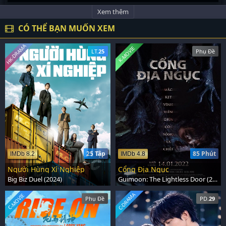
Xem thêm
CÓ THỂ BẠN MUỐN XEM
HK-DRAMA
K-MOVIE
LT.
25
Phụ Đề
25 Tập
85 Phút
IMDb 8.2
IMDb 4.8
Người Hùng Xí Nghiệp
Cổng Địa Ngục
Big Biz Duel (2024)
Guimoon: The Lightless Door (2021)
C-DRAMA
C-MOVIE
Phụ Đề
PD.
29