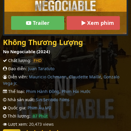
Trailer
Xem phim
Không Thương Lượng
No Negociable (2024)
Chất lượng:
FHD
Đạo diễn:
Juan Taratuto
Diễn viên:
Mauricio Ochmann
,
Claudette Maillé
,
Gonzalo
Vega Jr.
Thể loại:
Phim Hành Động
,
Phim Hài Hước
Nhà sản xuất:
Sin Sentido Films
Quốc gia:
Phim Âu Mỹ
Thời lượng:
87 Phút
Lượt xem:
20,473 views