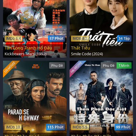
87 Phút
34 Tập
IMDb 6.4
IMDb 8.2
Tân Long Tranh Hổ Đấu
Thất Tiếu
Kickboxers Tears (1992)
Smile Code (2024)
HK-MOVIE
US-MOVIE
Phụ Đề
Phụ Đề
T.Minh
115 Phút
99 Phút
IMDb 10
IMDb 5.5