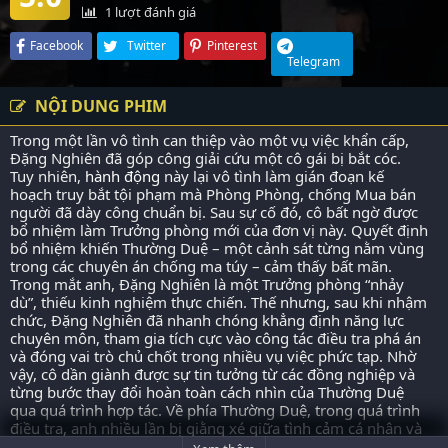
1
lượt đánh giá
Facebook
Twitter
Pinterest
Telegram
NỘI DUNG PHIM
Trong một lần vô tình can thiệp vào một vụ việc khẩn cấp,
Đặng Nghiên đã góp công giải cứu một cô gái bị bắt cóc.
Tuy nhiên,
hành động
này lại vô tình làm gián đoạn kế
hoạch truy bắt tội phạm mà Phòng Phòng, chống Mua bán
người đã dày công chuẩn bị. Sau sự cố đó, cô bất ngờ được
bổ nhiệm làm Trưởng phòng mới của đơn vị này. Quyết định
bổ nhiệm khiến Thường Duệ – một cảnh sát từng nằm vùng
trong các chuyên án chống ma túy – cảm thấy bất mãn.
Trong mắt anh, Đặng Nghiên là một Trưởng phòng “nhảy
dù”, thiếu kinh nghiệm thực chiến. Thế nhưng, sau khi nhậm
chức, Đặng Nghiên đã nhanh chóng khẳng định năng lực
chuyên môn, tham gia tích cực vào công tác điều tra phá án
và đóng vai trò chủ chốt trong nhiều vụ việc phức tạp. Nhờ
vậy, cô dần giành được sự tin tưởng từ các đồng nghiệp và
từng bước thay đổi hoàn toàn cách nhìn của Thường Duệ
qua quá trình hợp tác. Về phía Thường Duệ, trong quá trình
điều tra, anh nhiều lần bị giằng xé giữa
tình cảm
cá nhân và
trách nhiệm nghề nghiệp, khiến bản thân rơi vào bế tắc...