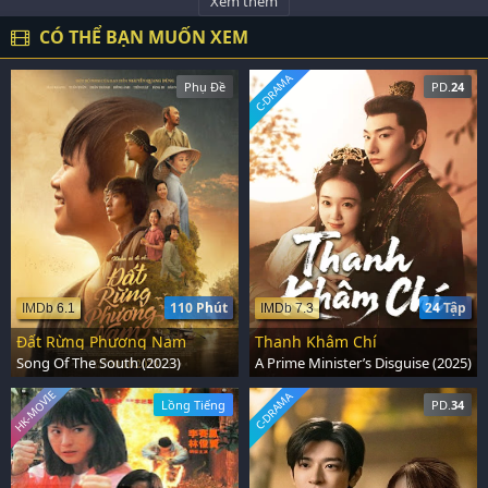
Xem thêm
CÓ THỂ BẠN MUỐN XEM
C-DRAMA
Phụ Đề
PD.
24
110 Phút
24 Tập
IMDb 6.1
IMDb 7.3
Đất Rừng Phương Nam
Thanh Khâm Chí
Song Of The South (2023)
A Prime Minister’s Disguise (2025)
HK-MOVIE
C-DRAMA
Lồng Tiếng
PD.
34