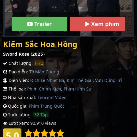
Trailer
Xem phim
Kiếm Sắc Hoa Hồng
Sword Rose (2025)
Chất lượng:
FHD
Đạo diễn:
Tô Mẫn Chung
Diễn viên:
Địch Lệ Nhiệt Ba
,
Kim Thế Giai
,
Vưu Dũng Trí
Thể loại:
Phim Chính Kịch
,
Phim Hình Sự
Nhà sản xuất:
Tencent Video
Quốc gia:
Phim Trung Quốc
Thời lượng:
32 Tập
Lượt xem:
90,910 views
5.0