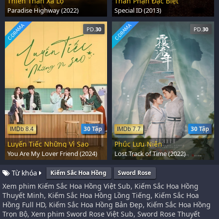
Thiên Thần Xa Lộ
Thân Phận Đặc Biệt
Paradise Highway (2022)
Special ID (2013)
C-DRAMA
C-DRAMA
PD.
30
PD.
30
30 Tập
30 Tập
IMDb 8.4
IMDb 7.7
Luyến Tiếc Những Vì Sao
Phúc Lưu Niên
You Are My Lover Friend (2024)
Lost Track of Time (2022)
Từ khóa
Kiếm Sắc Hoa Hồng
Sword Rose
Xem phim Kiếm Sắc Hoa Hồng Việt Sub, Kiếm Sắc Hoa Hồng
Thuyết Minh, Kiếm Sắc Hoa Hồng Lồng Tiếng, Kiếm Sắc Hoa
Hồng Full HD, Kiếm Sắc Hoa Hồng Bản Đẹp, Kiếm Sắc Hoa Hồng
Trọn Bộ, Xem phim Sword Rose Việt Sub, Sword Rose Thuyết