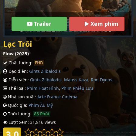
Trailer
Xem phim
Lạc Trôi
Flow (2025)
Chất lượng:
FHD
Đạo diễn:
Gints Zilbalodis
Diễn viên:
Gints Zilbalodis
,
Matiss Kaza
,
Ron Dyens
Thể loại:
Phim Hoạt Hình
,
Phim Phiêu Lưu
Nhà sản xuất:
Arte France Cinéma
Quốc gia:
Phim Âu Mỹ
Thời lượng:
85 Phút
Lượt xem:
31,816 views
3.0