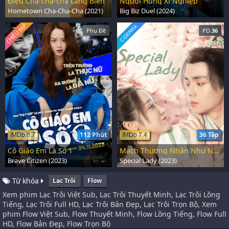
Điệu Cha-cha-cha Làng Biển
Người Hùng Xí Nghiệp
Hometown Cha-Cha-Cha (2021)
Big Biz Duel (2024)
CHIẾU RẠP
C-DRAMA
Phụ Đề
PD.
36
112 Phút
36 Tập
IMDb 8.7
IMDb 7.4
Cô Giáo Em Là Số 1
Mạch Thượng Nhân Như Ngọc
Brave Citizen (2023)
Special Lady (2023)
Từ khóa
Lạc Trôi
Flow
Xem phim Lạc Trôi Việt Sub, Lạc Trôi Thuyết Minh, Lạc Trôi Lồng
Tiếng, Lạc Trôi Full HD, Lạc Trôi Bản Đẹp, Lạc Trôi Trọn Bộ, Xem
phim Flow Việt Sub, Flow Thuyết Minh, Flow Lồng Tiếng, Flow Full
HD, Flow Bản Đẹp, Flow Trọn Bộ