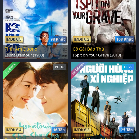
98 Phút
108 Phút
IMDb 6.5
IMDb 6.2
Tình Âm Dương
Cô Gái Báo Thù
Esprit D'amour (1983)
I Spit on Your Grave (2010)
HK-DRAMA
K-DRAMA
PD.
16
LT.
25
16 Tập
25 Tập
IMDb 8.4
IMDb 8.2