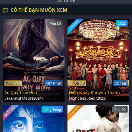
Xem thêm
CÓ THỂ BẠN MUỐN XEM
C-DRAMA
Phụ Đề
LT.
22
107 Phút
22 Tập
IMDb 5.5
IMDb 7.8
Ác Quỷ Truy Hồn
Điệu Nhảy Khuynh Thành
Sakaratul Maut (2024)
Night Beauties (2023)
HK-MOVIE
US-MOVIE
Lồng Tiếng
Phụ Đề