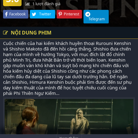
1
lượt đánh giá
Facebook
Twitter
Pinterest
Telegram
NỘI DUNG PHIM
Cuộc chiến của hai kiếm khách huyền thoại Rurouni Kenshin
và Shishio Makoto đã đến hồi căng thẳng. Shishio đưa chiến
hạm của mình về hướng Tokyo, với mục đích lật đổ chính
phủ Minh Trị, đưa Nhật Bản trở về thời biến lọan. Kenshin
gặp muôn vàn khó khăn và suýt bỏ mạng khi chiến đấu với
hỏa kiếm hủy diệt của Shishio cũng như các phong cách
chiến đấu đa dạng của lũ tay sai dưới trướng hắn. Để ngăn
cản Shishio, Himura Kenshin buộc phải tìm được đến sư phụ
dạy kiếm thuật của mình để học tuyệt chiêu cuối cùng của
phái Phi Thiên Ngự Kiếm...