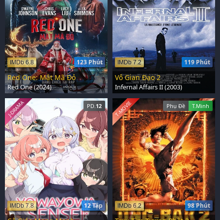
123 Phút
119 Phút
IMDb 6.8
IMDb 7.2
Red One: Mật Mã Đỏ
Vô Gian Đạo 2
Red One (2024)
Infernal Affairs II (2003)
T-MOVIE
J-DRAMA
PD.
12
Phụ Đề
T.Minh
12 Tập
98 Phút
IMDb 7.8
IMDb 6.2