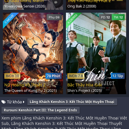
Cô Giáo Mong Manh
Truy Tìm Tượng Phật 2
Yowayowa Sensei (2026)
Ong Bak 2 (2008)
K-DRAMA
C-MOVIE
Phụ Đề
PD.
12
TM.
12
78 Phút
12 Tập
IMDb 10
IMDb 7.8
Nữ Hoàng Võ Thuật 2
Bậc Thầy Hòa Giải
The Queen of Kung Fu 2 (2021)
Shin's Project (2025)
Từ khóa
Lãng Khách Kenshin 3: Kết Thúc Một Huyền Thoại
Rurouni Kenshin Part III: The Legend Ends
Xem phim Lãng Khách Kenshin 3: Kết Thúc Một Huyền Thoại Việt
Sub, Lãng Khách Kenshin 3: Kết Thúc Một Huyền Thoại Thuyết
Minh, Lãng Khách Kenshin 3: Kết Thúc Một Huyền Thoại Lồng