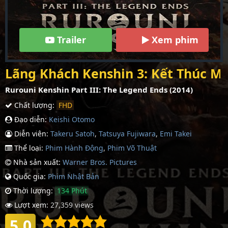
Trailer
Xem phim
Lãng Khách Kenshin 3: Kết Thúc M
Rurouni Kenshin Part III: The Legend Ends (2014)
Chất lượng:
FHD
Đạo diễn:
Keishi Otomo
Diễn viên:
Takeru Satoh
,
Tatsuya Fujiwara
,
Emi Takei
Thể loại:
Phim Hành Động
,
Phim Võ Thuật
Nhà sản xuất:
Warner Bros. Pictures
Quốc gia:
Phim Nhậ­t Bản
Thời lượng:
134 Phút
Lượt xem:
27,359 views
5.0