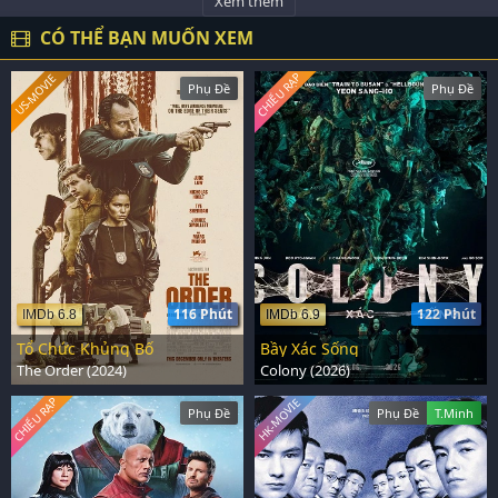
Xem thêm
CÓ THỂ BẠN MUỐN XEM
CHIẾU RẠP
US-MOVIE
Phụ Đề
Phụ Đề
116 Phút
122 Phút
IMDb 6.8
IMDb 6.9
Tổ Chức Khủng Bố
Bầy Xác Sống
The Order (2024)
Colony (2026)
CHIẾU RẠP
HK-MOVIE
Phụ Đề
Phụ Đề
T.Minh