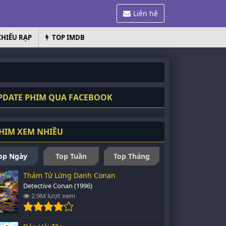
Liên hệ
CHIẾU RẠP
TOP IMDB
DATE PHIM QUA FACEBOOK
HIM XEM NHIỀU
op Ngày
Top Tuần
Top Tháng
Thám Tử Lừng Danh Conan
Detective Conan (1996)
2.9M lượt xem