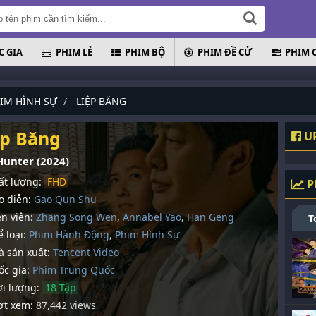
 GIA
PHIM LẺ
PHIM BỘ
PHIM ĐỀ CỬ
PHIM 
IM HÌNH SỰ
LIỆP BĂNG
ệp Băng
UP
Hunter (2024)
t lượng:
FHD
P
 diễn:
Gao Qun Shu
n viên:
Zhang Song Wen
,
Annabel Yao
,
Han Geng
T
 loại:
Phim Hành Động
,
Phim Hình Sự
 sản xuất:
Tencent Video
c gia:
Phim Trung Quốc
i lượng:
18 Tập
t xem:
87,442 views