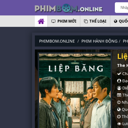
PHIM MỚI
THỂ LOẠI
QUỐC
PHIMBOM.ONLINE
PHIM HÀNH ĐỘNG
PH
Li
The 
Chấ
Đạo
Diễ
Thể
Nhà
Quố
Thờ
Lượ