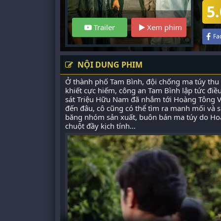
5.
Trailer
Xem phim
Fa
NỘI DUNG PHIM
Ở thành phố Tam Bình, đội chống ma túy thu 
khiết cực hiếm, công an Tam Bình lập tức điề
sát Triệu Hữu Nam đã nhắm tới Hoàng Tông Vĩ
đến đâu, cô cũng có thể tìm ra manh mối và 
băng nhóm sản xuất, buôn bán ma túy do Ho
chuột đầy kịch tính...