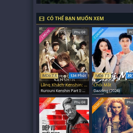
CÓ THỂ BẠN MUỐN XEM
C-DRAMA
J-MOVIE
Phụ Đề
PD
134 Phút
30 
IMDb 7.4
IMDb 7.5
Lãng Khách Kenshin: Sát Thủ Huyền Thoại
Chói Mắt
Rurouni Kenshin Part I: Origins (2012)
Dazzling (2026)
CHIẾU RẠP
US-MOVIE
Phụ Đề
Phụ