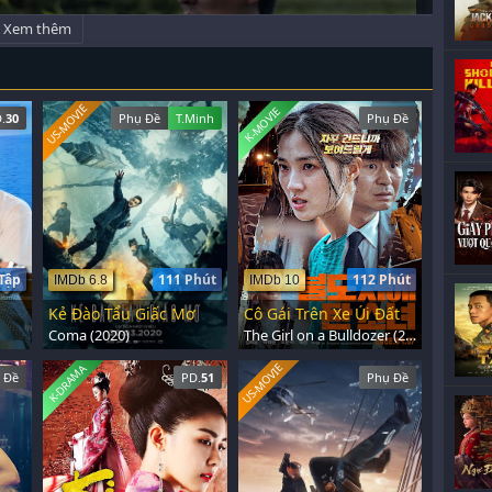
Xem thêm
US-MOVIE
K-MOVIE
.
30
Phụ Đề
T.Minh
Phụ Đề
Tập
111 Phút
112 Phút
IMDb 6.8
IMDb 10
Kẻ Đào Tẩu Giấc Mơ
Cô Gái Trên Xe Ủi Đất
Coma (2020)
The Girl on a Bulldozer (2022)
US-MOVIE
K-DRAMA
 Đề
PD.
51
Phụ Đề