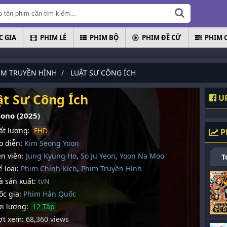
 GIA
PHIM LẺ
PHIM BỘ
PHIM ĐỀ CỬ
PHIM 
IM TRUYỀN HÌNH
LUẬT SƯ CÔNG ÍCH
ật Sư Công Ích
UP
Bono (2025)
t lượng:
FHD
P
 diễn:
Kim Seong Yoon
n viên:
Jung Kyung Ho
,
So Ju Yeon
,
Yoon Na Moo
T
 loại:
Phim Chính Kịch
,
Phim Truyền Hình
 sản xuất:
tvN
c gia:
Phim Hàn Quốc
i lượng:
12 Tập
t xem:
68,360 views