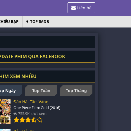
Liên hệ
CHIẾU RẠP
TOP IMDB
DATE PHIM QUA FACEBOOK
HIM XEM NHIỀU
op Ngày
Top Tuần
Top Tháng
Đảo Hải Tặc: Vàng
One Piece Film: Gold (2016)
755.9K lượt xem