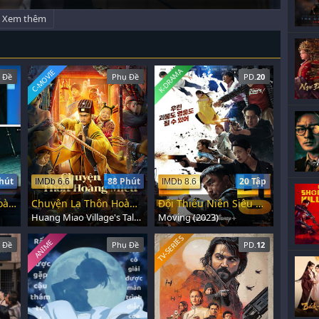
Xem thêm
K-DRAMA
C-MOVIE
 Đề
Phụ Đề
PD.
20
hút
88 Phút
20 Tập
IMDb 6.6
IMDb 8.6
Thước Phim Kinh Hoàng
Chuyện Lạ Thôn Hoàng Miếu
Đội Thiếu Niên Siêu Đẳng
Huang Miao Village's Tales of Mystery (2023)
Moving (2023)
TV-SERIES
ANIME
 Đề
Phụ Đề
PD.
12