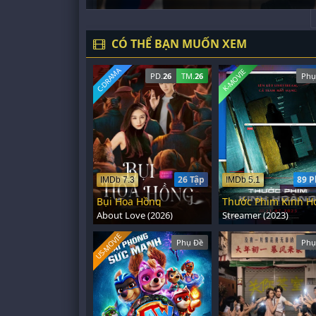
CÓ THỂ BẠN MUỐN XEM
C-DRAMA
K-MOVIE
PD.
26
TM.
26
Phụ
26 Tập
89 P
IMDb 7.3
IMDb 5.1
Bụi Hoa Hồng
About Love (2026)
Streamer (2023)
US-MOVIE
Phụ Đề
Phụ