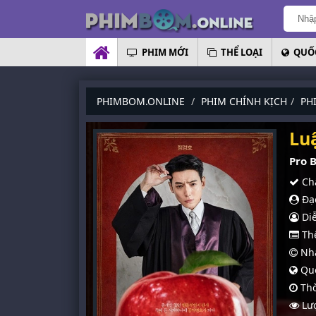
PHIM MỚI
THỂ LOẠI
QUỐC
PHIMBOM.ONLINE
PHIM CHÍNH KỊCH
PH
Lu
Pro 
Chấ
Đạo
Diễ
Thể
Nhà
Quố
Thờ
Lượ