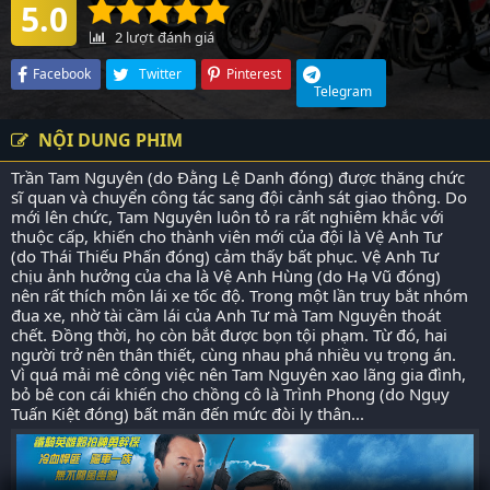
5.0
2
lượt đánh giá
Facebook
Twitter
Pinterest
Telegram
NỘI DUNG PHIM
Trần Tam Nguyên (do Đằng Lệ Danh đóng) được thăng chức
sĩ quan và chuyển công tác sang đội cảnh sát giao thông. Do
mới lên chức, Tam Nguyên luôn tỏ ra rất nghiêm khắc với
thuộc cấp, khiến cho thành viên mới của đội là Vệ Anh Tư
(do Thái Thiếu Phấn đóng) cảm thấy bất phục. Vệ Anh Tư
chịu ảnh hưởng của cha là Vệ Anh Hùng (do Hạ Vũ đóng)
nên rất thích môn lái xe tốc độ. Trong một lần truy bắt nhóm
đua xe, nhờ tài cầm lái của Anh Tư mà Tam Nguyên thoát
chết. Đồng thời, họ còn bắt được bọn tội phạm. Từ đó, hai
người trở nên thân thiết, cùng nhau phá nhiều vụ trọng án.
Vì quá mải mê công việc nên Tam Nguyên xao lãng gia đình,
bỏ bê con cái khiến cho chồng cô là Trình Phong (do Ngụy
Tuấn Kiệt đóng) bất mãn đến mức đòi ly thân...