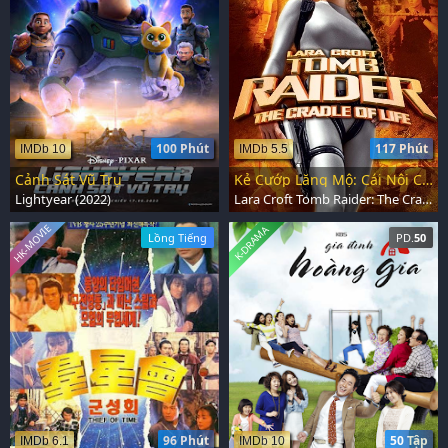
100 Phút
117 Phút
IMDb 10
IMDb 5.5
Cảnh Sát Vũ Trụ
Kẻ Cướp Lăng Mộ: Cái Nôi Của Sự Sống
Lightyear (2022)
Lara Croft Tomb Raider: The Cradle of Life (2003)
HK-MOVIE
K-DRAMA
Lồng Tiếng
PD.
50
96 Phút
50 Tập
IMDb 6.1
IMDb 10