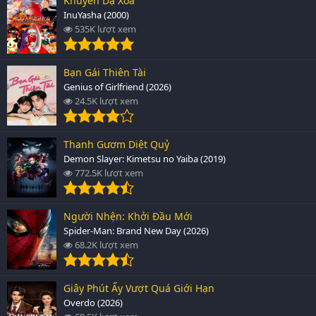
Khuyển Dạ Xoa
InuYasha (2000)
535K lượt xem
Bạn Gái Thiên Tài
Genius of Girlfriend (2026)
24.5K lượt xem
Thanh Gươm Diệt Quỷ
Demon Slayer: Kimetsu no Yaiba (2019)
772.5K lượt xem
Người Nhện: Khởi Đầu Mới
Spider-Man: Brand New Day (2026)
68.2K lượt xem
Giây Phút Ấy Vượt Quá Giới Hạn
Overdo (2026)