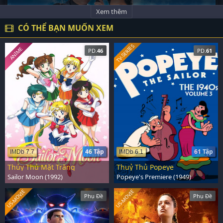
Xem thêm
CÓ THỂ BẠN MUỐN XEM
TV-SERIES
ANIME
PD.
46
PD.
61
46 Tập
61 Tập
IMDb 7.7
IMDb 6.1
Thủy Thủ Mặt Trăng
Thuỷ Thủ Popeye
Sailor Moon (1992)
Popeye's Premiere (1949)
US-MOVIE
US-MOVIE
Phụ Đề
Phụ Đề