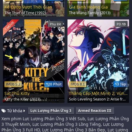
Kẻ Cướp Vượt Thời Gian
Gia Đình Hoàng Gia
The Thief of Time (1992)
The Wang Family (2013)
T-MOVIE
ANIME
Phụ Đề
PD.
13
120 Phút
13 Tập
IMDb 5.3
IMDb 8.1
Sát Thủ Kitty
Thăng Cấp Một Mình 2: Vùng Lên Từ Bóng Tối
Kitty the Killer (2023)
Solo Leveling Season 2: Arise from the Shadow (2025)
Từ khóa
Lực Lượng Phản Ứng 3
Armed Reaction III
Xem phim Lực Lượng Phản Ứng 3 Việt Sub, Lực Lượng Phản Ứng
3 Thuyết Minh, Lực Lượng Phản Ứng 3 Lồng Tiếng, Lực Lượng
Phản Ứng 3 Full HD, Lực Lượng Phản Ứng 3 Bản Đẹp, Lực Lượng