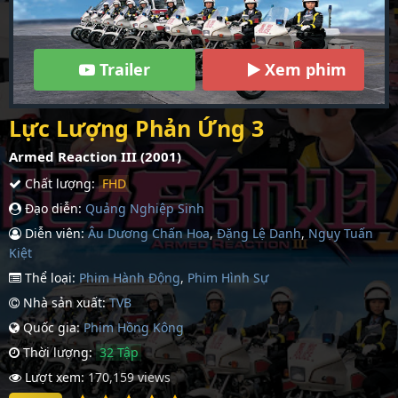
Trailer
Xem phim
Lực Lượng Phản Ứng 3
Armed Reaction III (2001)
Chất lượng:
FHD
Đạo diễn:
Quảng Nghiệp Sinh
Diễn viên:
Âu Dương Chấn Hoa
,
Đặng Lệ Danh
,
Ngụy Tuấn
Kiệt
Thể loại:
Phim Hành Động
,
Phim Hình Sự
Nhà sản xuất:
TVB
Quốc gia:
Phim Hồng Kông
Thời lượng:
32 Tập
Lượt xem:
170,159 views