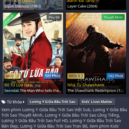
Tình Âm Dương
Bánh Đa Tầng
Esprit D'amour (1983)
Layer Cake (2004)
US-MOVIE
K-MOVIE
Phụ Đề
Thuyết Minh
122 Phút
142 Phút
IMDb 10
IMDb 9.3
Bộ Tứ Lừa Đảo
Nhà Tù Shawshank
Seondal: The Man Who Sells the River (2016)
The Shawshank Redemption (1994)
Từ khóa
Lương Y Giữa Bầu Trời Sao
Kids' Lives Matter
Xem phim Lương Y Giữa Bầu Trời Sao Việt Sub, Lương Y Giữa Bầu
Trời Sao Thuyết Minh, Lương Y Giữa Bầu Trời Sao Lồng Tiếng,
Lương Y Giữa Bầu Trời Sao Full HD, Lương Y Giữa Bầu Trời Sao
Bản Đẹp, Lương Y Giữa Bầu Trời Sao Trọn Bộ, Xem phim Kids'