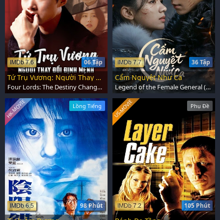
06 Tập
36 Tập
IMDb 7.6
IMDb 7.7
Tứ Trụ Vương: Người Thay Đổi Định Mệnh
Cẩm Nguyệt Như Ca
Four Lords: The Destiny Changer (2024)
Legend of the Female General (2025)
HK-MOVIE
US-MOVIE
Lồng Tiếng
Phụ Đề
98 Phút
105 Phút
IMDb 6.5
IMDb 7.2