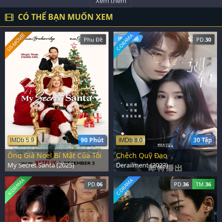
Xem thêm
CÓ THỂ BẠN MUỐN XEM
US-MOVIE
C-DRAMA
Phụ Đề
PD.
30
90 Phút
30 Tập
IMDb 5.9
IMDb 8.0
Ông Già Noel Bí Mật Của Tôi
Chệch Quỹ Đạo
My Secret Santa (2025)
Derailment (2023)
K-DRAMA
C-DRAMA
PD.
06
PD.
36
TM.
36