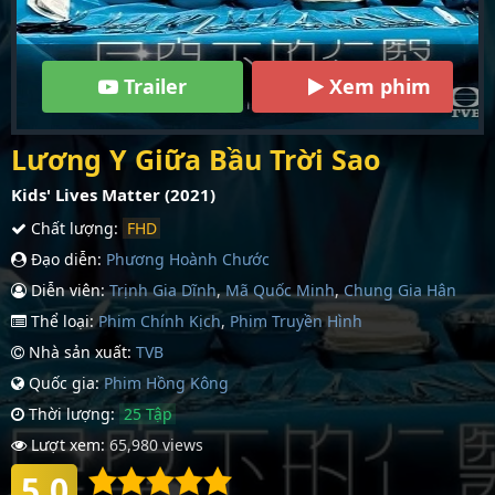
Trailer
Xem phim
Lương Y Giữa Bầu Trời Sao
Kids' Lives Matter (2021)
Chất lượng:
FHD
Đạo diễn:
Phương Hoành Chước
Diễn viên:
Trịnh Gia Dĩnh
,
Mã Quốc Minh
,
Chung Gia Hân
Thể loại:
Phim Chính Kịch
,
Phim Truyền Hình
Nhà sản xuất:
TVB
Quốc gia:
Phim Hồng Kông
Thời lượng:
25 Tập
Lượt xem:
65,980 views
5.0