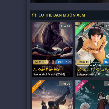
CÓ THỂ BẠN MUỐN XEM
K-DRAMA
Phụ Đề
PD
107 Phút
16 
IMDb 5.5
IMDb 10
Ác Quỷ Truy Hồn
Sakaratul Maut (2024)
US-MOVIE
ANIME
Phụ Đề
PD