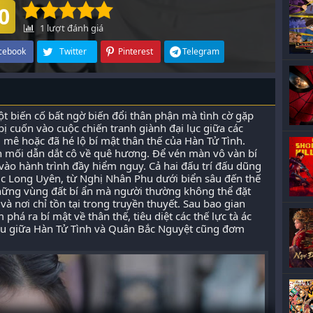
0
1
lượt đánh giá
cebook
Twitter
Pinterest
Telegram
t biến cố bất ngờ biến đổi thân phận mà tình cờ gặp
ị cuốn vào cuộc chiến tranh giành đại lục giữa các
mê hoặc đã hé lộ bí mật thân thế của Hàn Tử Tình.
nh mối dẫn dắt cô về quê hương. Để vén màn vô vàn bí
ào hành trình đầy hiểm nguy. Cả hai đấu trí đấu dũng
ục Long Uyên, từ Nghị Nhân Phu dưới biển sâu đến thế
hững vùng đất bí ẩn mà người thường không thể đặt
và nơi chỉ tồn tại trong truyền thuyết. Sau bao gian
há ra bí mật về thân thế, tiêu diệt các thế lực tà ác
yêu giữa Hàn Tử Tình và Quân Bắc Nguyệt cũng đơm