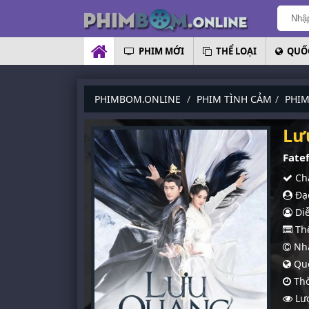
PHIM MỚI
THỂ LOẠI
QUỐC
PHIMBOM.ONLINE
PHIM TÌNH CẢM
PHIM
Lư
Fatef
Chấ
Đạo
Diễ
Thể
Nhà
Quố
Thờ
Lượ