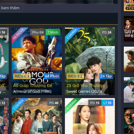
Xem thêm
HK-MOVIE
C-DRAMA
.
16
Phụ Đề
T.Minh
PD.
24
Tập
88 Phút
24 Tập
IMDb 6.9
IMDb 8.2
Nữ Luật Sư Kỳ Lạ Woo Young Woo
Áo Giáp Thượng Đế
25 Giờ Yêu Thương
Extraordinary Attorney Woo (2022)
Armour of God (1986)
Sweet Games (2023)
C-DRAMA
K-DRAMA
.
12
PD.
40
PD.
15
LT.
15