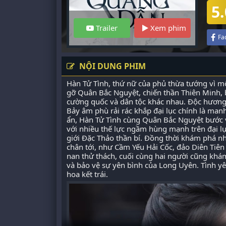
5.
Trailer
Xem phim
Fa
NỘI DUNG PHIM
Hàn Tử Tình, thứ nữ của phủ thừa tướng vì mộ
gỡ Quân Bắc Nguyệt, chiến thần Thiên Minh, b
cường quốc và dân tộc khác nhau. Độc hương 
Bảy âm phù rải rác khắp đại lục chính là ma
ẩn, Hàn Tử Tình cùng Quân Bắc Nguyệt bước v
với nhiều thế lực ngầm hùng mạnh trên đại l
giới Đặc Thảo thần bí. Đồng thời khám phá n
chân tới, như Cầm Yếu Hải Cốc, đảo Diên Tiên 
nan thử thách, cuối cùng hai người cũng khám p
và bảo vệ sự yên bình của Long Uyên. Tình 
hoa kết trái.