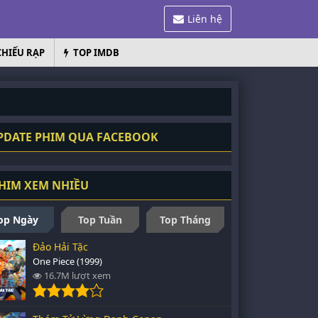
Liên hệ
CHIẾU RẠP
TOP IMDB
DATE PHIM QUA FACEBOOK
HIM XEM NHIỀU
op Ngày
Top Tuần
Top Tháng
Đảo Hải Tặc
One Piece (1999)
16.7M lượt xem