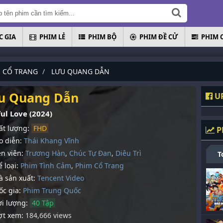
 GIA
PHIM LẺ
PHIM BỘ
PHIM ĐỀ CỬ
PHIM 
 CỔ TRANG
LƯU QUANG DẪN
u Quang Dẫn
UP
ul Love (2024)
t lượng:
FHD
P
 diễn:
Thái Khang Vĩnh
n viên:
Trương Hàn
,
Chúc Tự Đan
,
Diêu Trì
T
 loại:
Phim Tình Cảm
,
Phim Cổ Trang
 sản xuất:
Tencent Video
c gia:
Phim Trung Quốc
i lượng:
40 Tập
t xem:
184,666 views