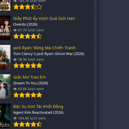
749.7K lượt xem
Giây Phút Ấy Vượt Quá Giới Hạn
Overdo (2026)
67.7K lượt xem
Jack Ryan: Bóng Ma Chiến Tranh
Tom Clancy's Jack Ryan: Ghost War (2026)
78.3K lượt xem
Giấc Mơ Trao Em
Dream To You (2026)
60.8K lượt xem
Đặc Vụ Kim Tái Khởi Động
Agent Kim Reactivated (2026)
184.4K lượt xem