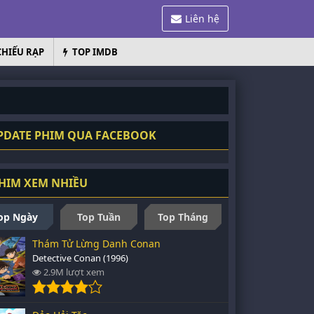
Liên hệ
CHIẾU RẠP
TOP IMDB
ốn
DATE PHIM QUA FACEBOOK
HIM XEM NHIỀU
op Ngày
Top Tuần
Top Tháng
Thám Tử Lừng Danh Conan
Detective Conan (1996)
2.9M lượt xem