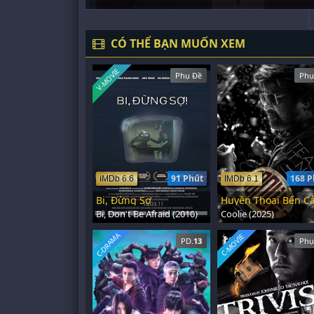
CÓ THỂ BẠN MUỐN XEM
V-MOVIE
Phụ Đề
Phụ
91 Phút
168 P
IMDb 6.6
IMDb 6.1
Bi, Đừng Sợ
Huyền Thoại Bến C
Bi, Don't Be Afraid (2010)
Coolie (2025)
C-DRAMA
C-MOVIE
PD.
13
Phụ