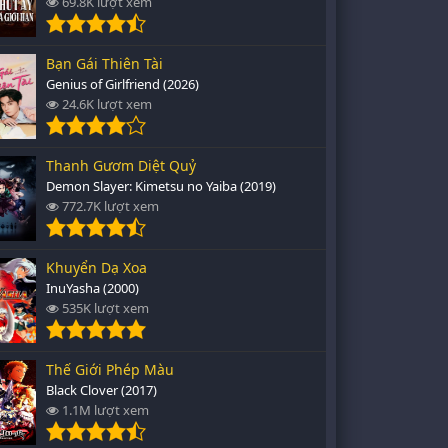
69.8K lượt xem
Bạn Gái Thiên Tài
Genius of Girlfriend (2026)
24.6K lượt xem
Thanh Gươm Diệt Quỷ
Demon Slayer: Kimetsu no Yaiba (2019)
772.7K lượt xem
Khuyển Dạ Xoa
InuYasha (2000)
535K lượt xem
Thế Giới Phép Màu
Black Clover (2017)
1.1M lượt xem