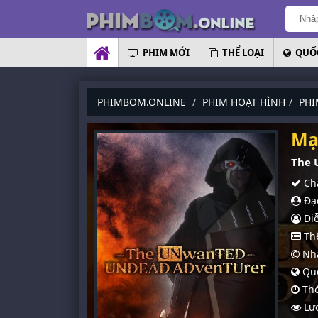
PHIM MỚI
THỂ LOẠI
QUỐC
PHIMBOM.ONLINE
PHIM HOẠT HÌNH
PHI
Mạ
The 
Chấ
Đạo
Diễ
Thể
Nhà
Quố
Thờ
Lượ