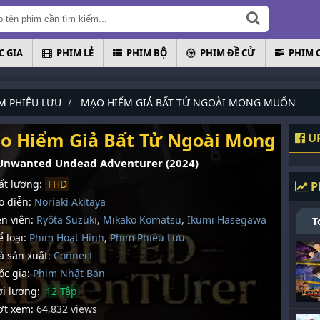
 GIA
PHIM LẺ
PHIM BỘ
PHIM ĐỀ CỬ
PHIM 
M PHIÊU LƯU
MẠO HIỂM GIẢ BẤT TỬ NGOÀI MONG MUỐN
o Hiểm Giả Bất Tử Ngoài Mong Mu
UP
Unwanted Undead Adventurer (2024)
t lượng:
FHD
P
 diễn:
Noriaki Akitaya
n viên:
Ryôta Suzuki
,
Mikako Komatsu
,
Ikumi Hasegawa
T
 loại:
Phim Hoạt Hình
,
Phim Phiêu Lưu
 sản xuất:
Connect
c gia:
Phim Nhậ­t Bản
i lượng:
12 Tập
t xem:
64,832 views