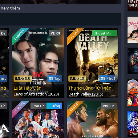
Xem thêm
US-MOVIE
T-DRAMA
 Đề
PD.
08
Thuyết Minh
hút
08 Tập
88 Phút
IMDb 8.6
IMDb 10
ảng
Luật Hấp Dẫn
Thung Lũng Tử Thần
Laws of Attraction (2023)
Death Valley (2015)
HK-MOVIE
US-MOVIE
 Đề
Phụ Đề
L.Tiếng
Phụ Đề