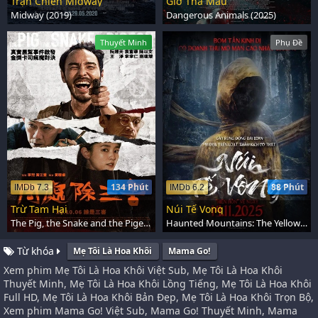
Trận Chiến Midway
Giờ Thả Máu
Midway (2019)
Dangerous Animals (2025)
Thuyết Minh
Phụ Đề
134 Phút
88 Phút
IMDb 7.3
IMDb 6.2
Trừ Tam Hại
Núi Tế Vong
The Pig, the Snake and the Pigeon (2023)
Haunted Mountains: The Yellow Taboo (2025)
Từ khóa
Mẹ Tôi Là Hoa Khôi
Mama Go!
Xem phim Mẹ Tôi Là Hoa Khôi Việt Sub, Mẹ Tôi Là Hoa Khôi
Thuyết Minh, Mẹ Tôi Là Hoa Khôi Lồng Tiếng, Mẹ Tôi Là Hoa Khôi
Full HD, Mẹ Tôi Là Hoa Khôi Bản Đẹp, Mẹ Tôi Là Hoa Khôi Trọn Bộ,
Xem phim Mama Go! Việt Sub, Mama Go! Thuyết Minh, Mama