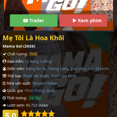
Trailer
Xem phim
Mẹ Tôi Là Hoa Khôi
Mama Go! (2026)
Chất lượng:
FHD
Đạo diễn:
Lý Băng Cường
Diễn viên:
Đặng Ân Hi
,
Tưởng Long
,
Lưu Lâm
,
Lưu Tá Ninh
Thể loại:
Phim Hài Hước
,
Phim Gia Đình
Nhà sản xuất:
Tencent Video
Quốc gia:
Phim Trung Quốc
Thời lượng:
24 Tập
Lượt xem:
45,722 views
5.0