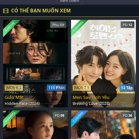
Xem thêm
CÓ THỂ BẠN MUỐN XEM
K-DRAMA
K-MOVIE
Phụ Đề
PD.
12
115 Phút
12 Tập
IMDb 6.1
IMDb 7.9
Giấu Mặt
Men Say Tình Yêu
Hidden Face (2024)
Brewing Love (2024)
K-DRAMA
C-DRAMA
PD.
08
PD.
36