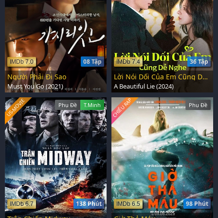
08 Tập
36 Tập
IMDb 7.0
IMDb 7.4
Người Phải Đi Sao
Lời Nói Dối Của Em Cũng Dễ Nghe
Must You Go (2021)
A Beautiful Lie (2024)
CHIẾU RẠP
US-MOVIE
Phụ Đề
T.Minh
Phụ Đề
138 Phút
98 Phút
IMDb 6.7
IMDb 6.5