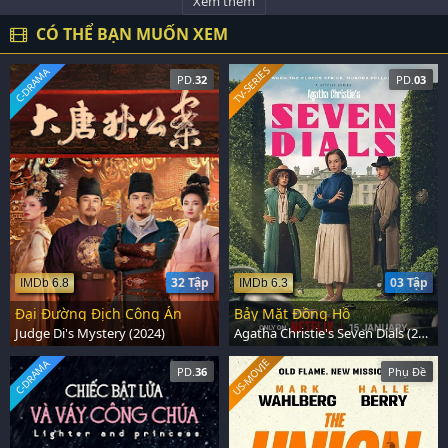
Xem thêm
CÓ THỂ BẠN MUỐN XEM
TV-SERIES
C-DRAMA
PD.
32
PD.
03
32 Tập
03 Tập
IMDb 6.8
IMDb 6.3
Đại Đường Địch Công Án
Bảy Mặt Đồng Hồ
Judge Di's Mystery (2024)
Agatha Christie's Seven Dials (2026)
US-MOVIE
C-DRAMA
PD.
36
Phụ Đề