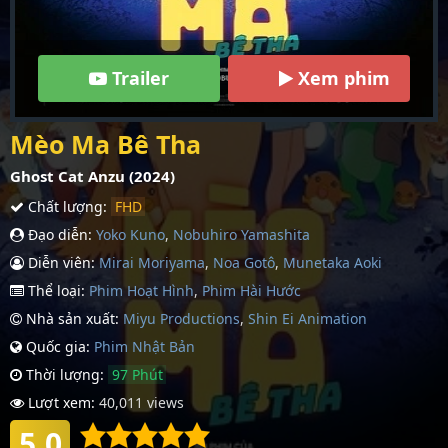
Trailer
Xem phim
Mèo Ma Bê Tha
Ghost Cat Anzu (2024)
Chất lượng:
FHD
Đạo diễn:
Yoko Kuno
,
Nobuhiro Yamashita
Diễn viên:
Mirai Moriyama
,
Noa Gotô
,
Munetaka Aoki
Thể loại:
Phim Hoạt Hình
,
Phim Hài Hước
Nhà sản xuất:
Miyu Productions
,
Shin Ei Animation
Quốc gia:
Phim Nhậ­t Bản
Thời lượng:
97 Phút
Lượt xem:
40,011 views
5.0