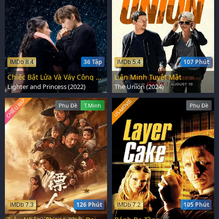
36 Tập
107 Phút
IMDb 8.4
IMDb 5.4
Chiếc Bật Lửa Và Váy Công Chúa
Liên Minh Tuyệt Mật
Lighter and Princess (2022)
The Union (2024)
CHIẾU RẠP
US-MOVIE
Phụ Đề
T.Minh
Phụ Đề
126 Phút
105 Phút
IMDb 7.3
IMDb 7.2