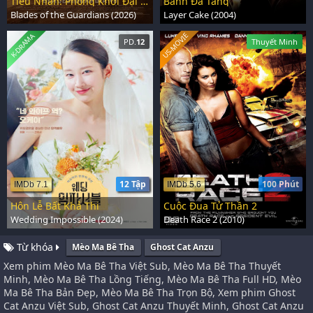
Tiêu Nhân: Phong Khởi Đại Mạc
Bánh Đa Tầng
Blades of the Guardians (2026)
Layer Cake (2004)
US-MOVIE
K-DRAMA
PD.
12
Thuyết Minh
12 Tập
100 Phút
IMDb 7.1
IMDb 5.6
Hôn Lễ Bất Khả Thi
Cuộc Đua Tử Thần 2
Wedding Impossible (2024)
Death Race 2 (2010)
Từ khóa
Mèo Ma Bê Tha
Ghost Cat Anzu
Xem phim Mèo Ma Bê Tha Việt Sub, Mèo Ma Bê Tha Thuyết
Minh, Mèo Ma Bê Tha Lồng Tiếng, Mèo Ma Bê Tha Full HD, Mèo
Ma Bê Tha Bản Đẹp, Mèo Ma Bê Tha Trọn Bộ, Xem phim Ghost
Cat Anzu Việt Sub, Ghost Cat Anzu Thuyết Minh, Ghost Cat Anzu