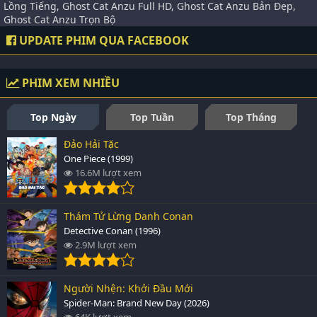
Lồng Tiếng, Ghost Cat Anzu Full HD, Ghost Cat Anzu Bản Đẹp,
Ghost Cat Anzu Trọn Bộ
UPDATE PHIM QUA FACEBOOK
PHIM XEM NHIỀU
Top Ngày
Top Tuần
Top Tháng
Đảo Hải Tặc
One Piece (1999)
16.6M lượt xem
Thám Tử Lừng Danh Conan
Detective Conan (1996)
2.9M lượt xem
Người Nhện: Khởi Đầu Mới
Spider-Man: Brand New Day (2026)
64K lượt xem