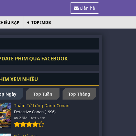
Liên hệ
CHIẾU RẠP
TOP IMDB
DATE PHIM QUA FACEBOOK
HIM XEM NHIỀU
op Ngày
Top Tuần
Top Tháng
Thám Tử Lừng Danh Conan
Detective Conan (1996)
2.9M lượt xem