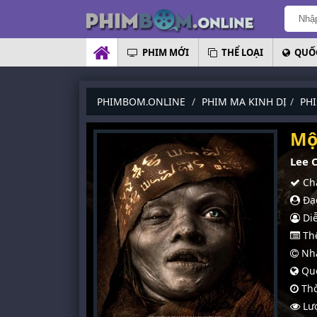
PHIM MỚI
THỂ LOẠI
QUỐC
PHIMBOM.ONLINE
PHIM MA KINH DỊ
PH
Mộ
Lee 
Chấ
Đạo
Diễ
Thể
Nhà
Quố
Thờ
Lượ