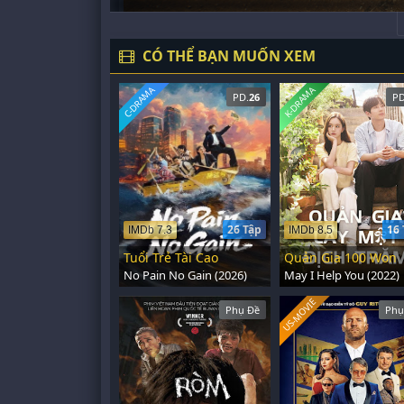
CÓ THỂ BẠN MUỐN XEM
C-DRAMA
K-DRAMA
PD.
26
PD
26 Tập
16 
IMDb 7.3
IMDb 8.5
Tuổi Trẻ Tài Cao
Quản Gia 100 Won
No Pain No Gain (2026)
May I Help You (2022)
US-MOVIE
Phụ Đề
Phụ