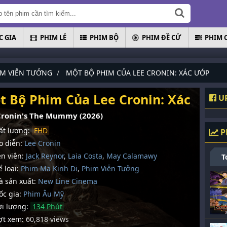
 GIA
PHIM LẺ
PHIM BỘ
PHIM ĐỀ CỬ
PHIM 
IM VIỄN TƯỞNG
MỘT BỘ PHIM CỦA LEE CRONIN: XÁC ƯỚP
t Bộ Phim Của Lee Cronin: Xác Ướp
UP
Cronin's The Mummy (2026)
t lượng:
FHD
P
 diễn:
Lee Cronin
n viên:
Jack Reynor
,
Laia Costa
,
May Calamawy
T
 loại:
Phim Ma Kinh Dị
,
Phim Viễn Tưởng
 sản xuất:
New Line Cinema
c gia:
Phim Âu Mỹ
i lượng:
134 Phút
t xem:
60,818 views