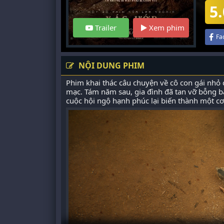
5.
Trailer
Xem phim
Fa
NỘI DUNG PHIM
Phim khai thác câu chuyện về cô con gái nh
mạc. Tám năm sau, gia đình đã tan vỡ bỗng bàn
cuộc hội ngộ hạnh phúc lại biến thành một c