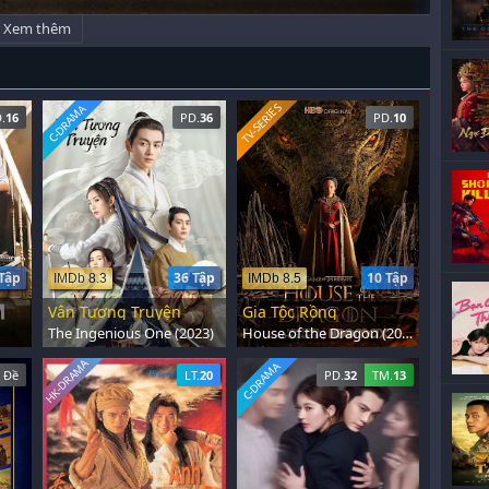
Xem thêm
TV-SERIES
C-DRAMA
.
16
PD.
36
PD.
10
Tập
36 Tập
10 Tập
IMDb 8.3
IMDb 8.5
Vân Tương Truyện
Gia Tộc Rồng
The Ingenious One (2023)
House of the Dragon (2022)
HK-DRAMA
C-DRAMA
 Đề
LT.
20
PD.
32
TM.
13