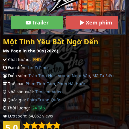
Trailer
Xem phim
Một Tình Yêu Bất Ngờ Đến
My Page in the 90s (2026)
Chất lượng:
FHD
Đạo diễn:
Lin Zi Ping
Diễn viên:
Trần Tinh Húc
,
Vương Ngọc Văn
,
Mã Tư Siêu
Thể loại:
Phim Tình Cảm
,
Phim Hài Hước
Nhà sản xuất:
Tencent Video
Quốc gia:
Phim Trung Quốc
Thời lượng:
24 Tập
Lượt xem:
64,062 views
5.0