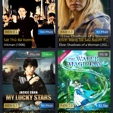
104 Phút
93 Phút
IMDb 6.1
IMDb 6.0
Sát Thủ Bá Vương
Elize: Bóng Tối Sau Người Phụ Nữ
Hitman (1998)
Elize: Shadows of a Woman (2026)
HK-MOVIE
ANIME
Phụ Đề
T.Minh
PD.
12
99 Phút
12 Tập
IMDb 6.3
IMDb 7.0