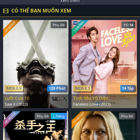
Xem thêm
CÓ THỂ BẠN MUỐN XEM
US-MOVIE
T-DRAMA
Phụ Đề
PD.
14
120 Phút
14 Tập
IMDb 6.9
IMDb 8.3
Lưỡi Cưa 10
Tình Yêu Vô Diện
Saw X (2023)
Faceless Love (2023)
HK-MOVIE
US-MOVIE
Phụ Đề
L.Tiếng
Phụ Đề