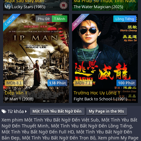
Ngôi Sao May Mắn
Ma Pháp Sư Thuộc Tính Nước
My Lucky Stars (1985)
The Water Magician (2025)
HK-MOVIE
C-MOVIE
Phụ Đề
T.Minh
Lồng Tiếng
138 Phút
100 Phút
IMDb 8.1
IMDb 7.1
Diệp Vấn 1
Trường Học Uy Long 1
IP Man 1 (2008)
Fight Back to School 1 (1991)
Từ khóa
Một Tình Yêu Bất Ngờ Đến
My Page in the 90s
Xem phim Một Tình Yêu Bất Ngờ Đến Việt Sub, Một Tình Yêu Bất
Ngờ Đến Thuyết Minh, Một Tình Yêu Bất Ngờ Đến Lồng Tiếng,
Một Tình Yêu Bất Ngờ Đến Full HD, Một Tình Yêu Bất Ngờ Đến
Bản Đẹp, Một Tình Yêu Bất Ngờ Đến Trọn Bộ, Xem phim My Page