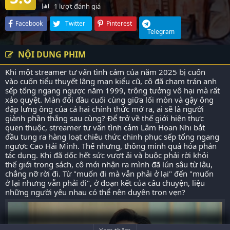
1
lượt đánh giá
Facebook
Twitter
Pinterest
Telegram
NỘI DUNG PHIM
Khi một streamer tư vấn
tình cảm
của năm 2025 bị cuốn
vào cuốn tiểu thuyết lãng mạn kiểu cũ, cô đã chạm trán anh
sếp tổng ngang ngược năm 1999, trông tưởng vô hại mà rất
xảo quyệt. Màn đối đầu cuối cùng giữa lối mòn và gậy ông
đập lưng ông của cả hai chính thức mở ra, ai sẽ là người
giành phần thắng sau cùng? Để trở về thế giới hiện thực
quen thuộc, streamer tư vấn
tình cảm
Lâm Hoan Nhi bắt
đầu tung ra hàng loạt chiêu thức chinh phục sếp tổng ngang
ngược Cao Hải Minh. Thế nhưng, thông minh quá hóa phản
tác dụng. Khi đã dốc hết sức vượt ải và buộc phải rời khỏi
thế giới trong sách, cô mới nhận ra mình đã lún sâu từ lâu,
chẳng nỡ rời đi. Từ "muốn đi mà vẫn phải ở lại" đến "muốn
ở lại nhưng vẫn phải đi", ở đoạn kết của câu chuyện, liệu
những người yêu nhau có thể nên duyên trọn vẹn?