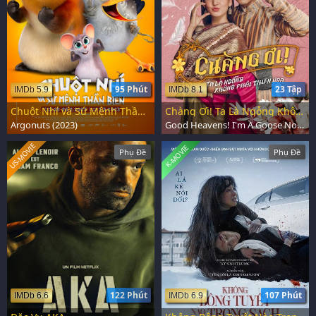
95 Phút
23 Tập
IMDb 5.9
IMDb 8.1
Chuột Nhí và Sứ Mệnh Thần Biển
Chàng Ơi! Ta Là Ngỗng Không Phải Thiên Nga
Argonuts (2023)
Good Heavens! I'm A Goose Not A Swan (2025)
US-MOVIE
K-MOVIE
Phụ Đề
Phụ Đề
122 Phút
107 Phút
IMDb 6.6
IMDb 6.9