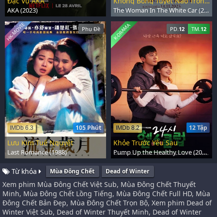
Đặc Vụ AKA
Không Bông Tuyết Nào Trong Sạch
AKA (2023)
The Woman In The White Car (2025)
HK-MOVIE
K-DRAMA
Phụ Đề
PD.
12
TM.
12
105 Phút
12 Tập
IMDb 6.3
IMDb 8.2
Lưu Kim Tuế Nguyệt
Khỏe Trước Yêu Sau
Last Romance (1988)
Pump Up the Healthy Love (2025)
Từ khóa
Mùa Đông Chết
Dead of Winter
Xem phim Mùa Đông Chết Việt Sub, Mùa Đông Chết Thuyết
Minh, Mùa Đông Chết Lồng Tiếng, Mùa Đông Chết Full HD, Mùa
Đông Chết Bản Đẹp, Mùa Đông Chết Trọn Bộ, Xem phim Dead of
Winter Việt Sub, Dead of Winter Thuyết Minh, Dead of Winter