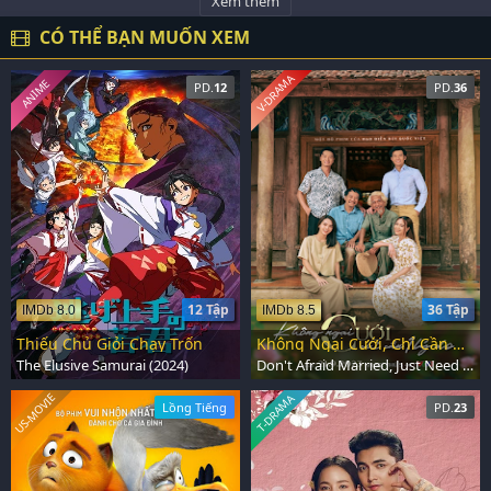
Xem thêm
CÓ THỂ BẠN MUỐN XEM
V-DRAMA
ANIME
PD.
12
PD.
36
12 Tập
36 Tập
IMDb 8.0
IMDb 8.5
Thiếu Chủ Giỏi Chạy Trốn
Không Ngại Cưới, Chỉ Cần Một Lý Do
The Elusive Samurai (2024)
Don't Afraid Married, Just Need Reason (2023)
US-MOVIE
T-DRAMA
Lồng Tiếng
PD.
23