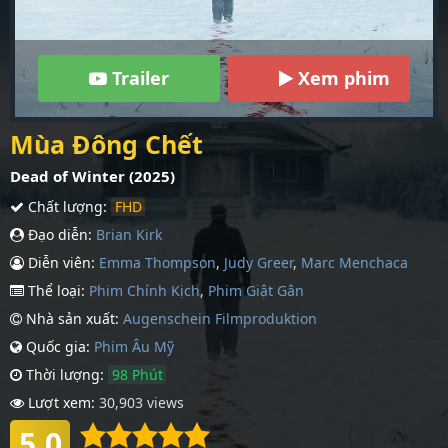
Trailer
Xem phim
Mùa Đông Chết
Dead of Winter (2025)
Chất lượng:
FHD
Đạo diễn:
Brian Kirk
Diễn viên:
Emma Thompson
,
Judy Greer
,
Marc Menchaca
Thể loại:
Phim Chính Kịch
,
Phim Giật Gân
Nhà sản xuất:
Augenschein Filmproduktion
Quốc gia:
Phim Âu Mỹ
Thời lượng:
98 Phút
Lượt xem:
30,903 views
5.0