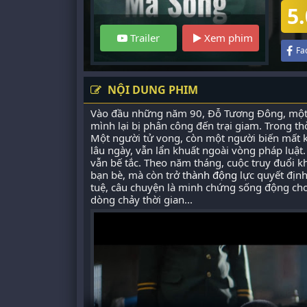
5.
Trailer
Xem phim
Fa
NỘI DUNG PHIM
Vào đầu những năm 90, Đỗ Tương Đông, một s
mình lại bị phân công đến trại giam. Trong th
Một người tử vong, còn một người biến mất k
lâu ngày, vẫn lẩn khuất ngoài vòng pháp luậ
vẫn bế tắc. Theo năm tháng, cuộc truy đuổi 
bạn bè, mà còn trở t
hành động
lực quyết định
tuệ, câu chuyện là minh chứng sống động cho 
dòng chảy thời gian...