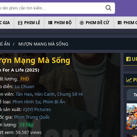
 GIA
PHIM LẺ
PHIM BỘ
PHIM ĐỀ CỬ
PHIM 
BÍ ẨN
MƯỢN MẠNG MÀ SỐNG
ợn Mạng Mà Sống
UP
e For A Life (2025)
t lượng:
FHD
P
 diễn:
Lu Chuan
n viên:
Tần Hạo
,
Hàn Canh
,
Chung Sở Hi
T
 loại:
Phim Hình Sự
,
Phim Bí Ẩn
 sản xuất:
iQIYI Pictures
c gia:
Phim Trung Quốc
i lượng:
13 Tập
t xem:
59,587 views