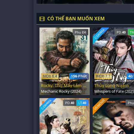
CÓ THỂ BẠN MUỐN XEM
C-DRAMA
Phụ Đề
PD.
40
TM
156 Phút
40 
IMDb 6.4
IMDb 7.7
Rocky: Thợ Máy Lắm Chiêu
Thủy Long Ngâm
Mechanic Rocky (2024)
Whispers of Fate (2025
US-MOVIE
C-DRAMA
PD.
40
LT.
40
Phụ