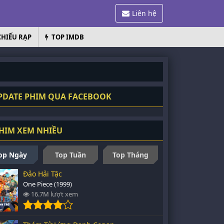
Liên hệ
CHIẾU RẠP
TOP IMDB
DATE PHIM QUA FACEBOOK
HIM XEM NHIỀU
op Ngày
Top Tuần
Top Tháng
Đảo Hải Tặc
One Piece (1999)
16.7M lượt xem