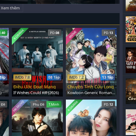
Xem thêm
K-DRAMA
ANIME
.
40
PD.
08
PD.
13
Tập
08 Tập
13 Tập
IMDb 7.8
IMDb 7.2
Điều Ước Đoạt Mạng
Chuyện Tình Cửu Long
)
If Wishes Could Kill (2026)
Kowloon Generic Romance (2025)
HK-MOVIE
K-DRAMA
 Đề
Phụ Đề
T.Minh
PD.
12