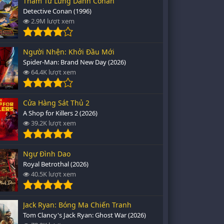
Thám Tử Lừng Danh Conan
Detective Conan (1996)
2.9M lượt xem
Người Nhện: Khởi Đầu Mới
Spider-Man: Brand New Day (2026)
64.4K lượt xem
Cửa Hàng Sát Thủ 2
A Shop for Killers 2 (2026)
39.2K lượt xem
Ngự Đình Dao
Royal Betrothal (2026)
40.5K lượt xem
Jack Ryan: Bóng Ma Chiến Tranh
Tom Clancy's Jack Ryan: Ghost War (2026)