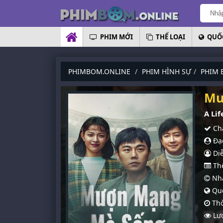
PHIM MỚI
THỂ LOẠI
QUỐC
PHIMBOM.ONLINE
PHIM HÌNH SỰ
PHIM 
Mư
A Lif
Chấ
Đạo
Diễ
Thể
Nhà
Quố
Thờ
Lượ