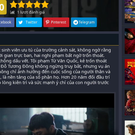
0
1
lượt đánh giá
cebook
Twitter
Pinterest
Telegram
inh viên ưu tú của trường cảnh sát, không ngờ rằng
ời gian trực ban, hai nghi phạm bất ngờ trốn thoát.
hông dấu vết. Tội phạm Từ Văn Quốc, kẻ trốn thoát
t. Đỗ Tương Đông không ngừng truy bắt, nhưng vụ án
không chỉ ảnh hưởng đến cuộc sống của người thân và
, là nền tảng của số phận họ. Hơn 20 năm đối đầu trí
lòng kiên trì và sức mạnh ý chí của con người trước