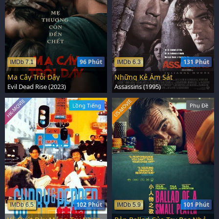
96 Phút
131 Phút
IMDb 7.1
IMDb 6.3
Ma Cây Trỗi Dậy
Những Kẻ Ám Sát
Evil Dead Rise (2023)
Assassins (1995)
HK-MOVIE
US-MOVIE
Lồng Tiếng
Phụ Đề
102 Phút
101 Phút
IMDb 6.5
IMDb 5.9