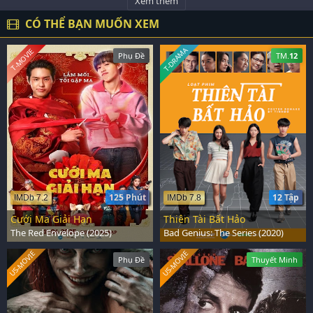
Xem thêm
CÓ THỂ BẠN MUỐN XEM
T-DRAMA
T-MOVIE
Phụ Đề
TM.
12
125 Phút
12 Tập
IMDb 7.2
IMDb 7.8
Cưới Ma Giải Hạn
Thiên Tài Bất Hảo
The Red Envelope (2025)
Bad Genius: The Series (2020)
US-MOVIE
US-MOVIE
Phụ Đề
Thuyết Minh