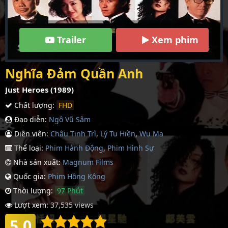
Trailer
Xem phim
Nghĩa Đảm Quần Anh
Just Heroes (1989)
Chất lượng:
FHD
Đạo diễn:
Ngô Vũ Sâm
Diễn viên:
Châu Tinh Trì
,
Lý Tu Hiền
,
Wu Ma
Thể loại:
Phim Hành Động
,
Phim Hình Sự
Nhà sản xuất:
Magnum Films
Quốc gia:
Phim Hồng Kông
Thời lượng:
97 Phút
Lượt xem:
37,535 views
5.0