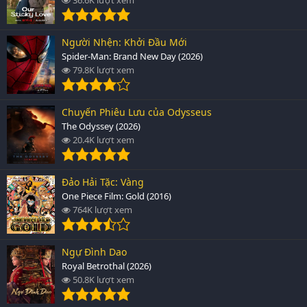
Người Nhện: Khởi Đầu Mới
Spider-Man: Brand New Day (2026)
79.8K lượt xem
Chuyến Phiêu Lưu của Odysseus
The Odyssey (2026)
20.4K lượt xem
Đảo Hải Tặc: Vàng
One Piece Film: Gold (2016)
764K lượt xem
Ngự Đình Dao
Royal Betrothal (2026)
50.8K lượt xem