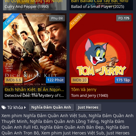
Vỏ Quýt Dày Móng Tay Nhọn
Bản Ballad Của Tay Bạc Nhỏ
Curry And Pepper (1990)
Ballad of a Small Player (2025)
TV-SERIES
C-MOVIE
Phụ Đề
PD.
175
122 Phút
175 Tập
IMDb 6.6
IMDb 10
Địch Nhân Kiệt: Bí Ẩn Ngọn Lửa Ma
Tôm Và Jerry
Detective Dee: The Mystery of the Phantom Flame (2010)
Tom and Jerry (1940)
Từ khóa
Nghĩa Đảm Quần Anh
Just Heroes
Xem phim Nghĩa Đảm Quần Anh Việt Sub, Nghĩa Đảm Quần Anh
Thuyết Minh, Nghĩa Đảm Quần Anh Lồng Tiếng, Nghĩa Đảm
Quần Anh Full HD, Nghĩa Đảm Quần Anh Bản Đẹp, Nghĩa Đảm
Quần Anh Trọn Bộ, Xem phim Just Heroes Việt Sub, Just Heroes