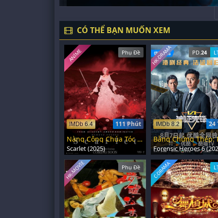
CÓ THỂ BẠN MUỐN XEM
HK-DRAMA
ANIME
Phụ Đề
PD.
24
L
111 Phút
24 
IMDb 6.4
IMDb 8.2
Nàng Công Chúa Tóc Đỏ
Scarlet (2025)
Forensic Heroes 6 (202
HK-MOVIE
C-DRAMA
Phụ Đề
L