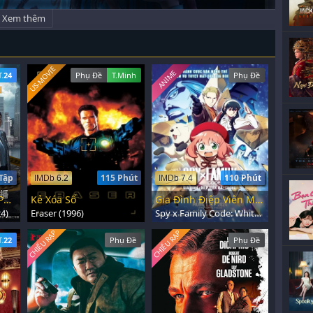
Xem thêm
US-MOVIE
ANIME
T.
24
Phụ Đề
T.Minh
Phụ Đề
Tập
115 Phút
110 Phút
IMDb 6.2
IMDb 7.4
Bằng Chứng Thép: Phần 6
Kẻ Xóa Sổ
Gia Đình Điệp Viên Mã: Trắng
4)
Eraser (1996)
Spy x Family Code: White (2023)
CHIẾU RẠP
CHIẾU RẠP
T.
22
Phụ Đề
Phụ Đề