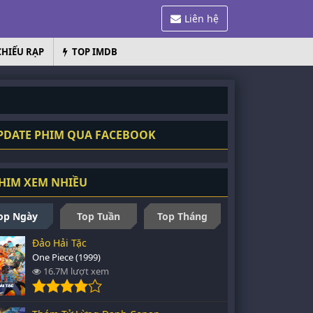
Liên hệ
CHIẾU RẠP
TOP IMDB
DATE PHIM QUA FACEBOOK
HIM XEM NHIỀU
op Ngày
Top Tuần
Top Tháng
Đảo Hải Tặc
One Piece (1999)
16.7M lượt xem