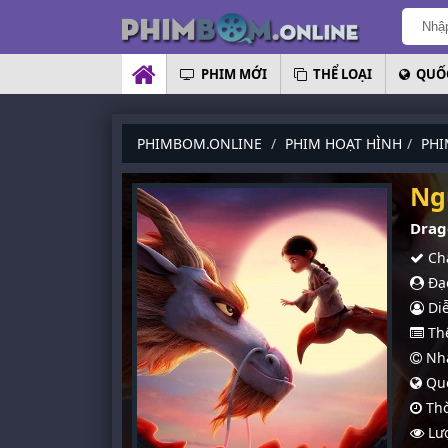
PHIM MỚI
THỂ LOẠI
QUỐC
PHIMBOM.ONLINE
PHIM HOẠT HÌNH
PHI
Ng
Drag
Chấ
Đạo
Diễ
Thể
Nhà
Quố
Thờ
Lượ