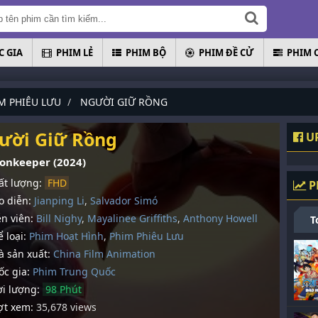
 GIA
PHIM LẺ
PHIM BỘ
PHIM ĐỀ CỬ
PHIM 
M PHIÊU LƯU
NGƯỜI GIỮ RỒNG
ười Giữ Rồng
UP
onkeeper (2024)
t lượng:
FHD
P
 diễn:
Jianping Li
,
Salvador Simó
n viên:
Bill Nighy
,
Mayalinee Griffiths
,
Anthony Howell
T
 loại:
Phim Hoạt Hình
,
Phim Phiêu Lưu
 sản xuất:
China Film Animation
c gia:
Phim Trung Quốc
i lượng:
98 Phút
t xem:
35,678 views