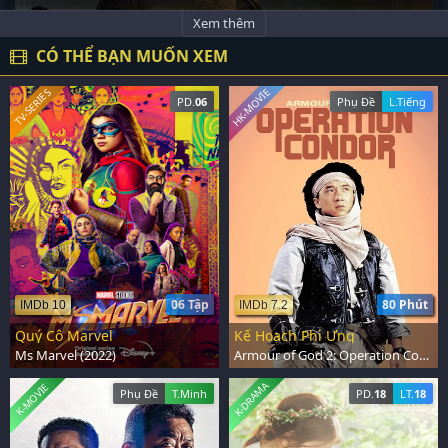
Xem thêm
CÓ THỂ BẠN MUỐN XEM
HK-MOVIE
TV-SERIES
PD.
06
Phụ Đề
L.Tiếng
06 Tập
80 Phút
IMDb 10
IMDb 7.2
Quý Cô Marvel
Kế Hoạch Phi Ưng
Ms Marvel (2022)
Armour of God 2: Operation Condor (1991)
K-DRAMA
K-MOVIE
Phụ Đề
T.Minh
PD.
18
LT.
18