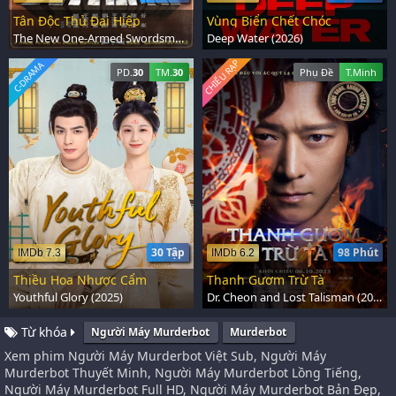
Tân Độc Thủ Đại Hiệp
Vùng Biển Chết Chóc
The New One-Armed Swordsman (1971)
Deep Water (2026)
CHIẾU RẠP
C-DRAMA
PD.
30
TM.
30
Phụ Đề
T.Minh
30 Tập
98 Phút
IMDb 7.3
IMDb 6.2
Thiều Hoa Nhược Cẩm
Thanh Gươm Trừ Tà
Youthful Glory (2025)
Dr. Cheon and Lost Talisman (2023)
Từ khóa
Người Máy Murderbot
Murderbot
Xem phim Người Máy Murderbot Việt Sub, Người Máy
Murderbot Thuyết Minh, Người Máy Murderbot Lồng Tiếng,
Người Máy Murderbot Full HD, Người Máy Murderbot Bản Đẹp,