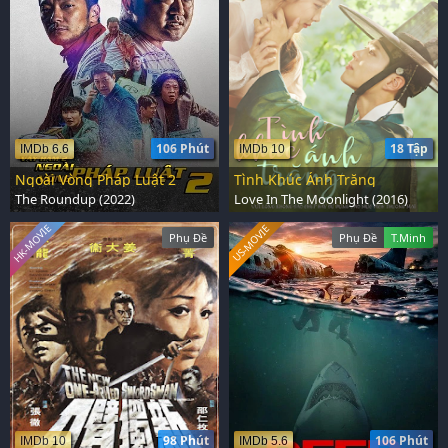
106 Phút
18 Tập
IMDb 6.6
IMDb 10
Ngoài Vòng Pháp Luật 2
Tình Khúc Ánh Trăng
The Roundup (2022)
Love In The Moonlight (2016)
HK-MOVIE
US-MOVIE
Phụ Đề
Phụ Đề
T.Minh
98 Phút
106 Phút
IMDb 10
IMDb 5.6