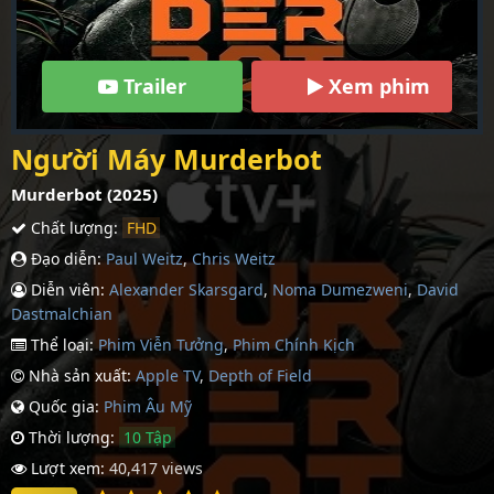
Trailer
Xem phim
Người Máy Murderbot
Murderbot (2025)
Chất lượng:
FHD
Đạo diễn:
Paul Weitz
,
Chris Weitz
Diễn viên:
Alexander Skarsgard
,
Noma Dumezweni
,
David
Dastmalchian
Thể loại:
Phim Viễn Tưởng
,
Phim Chính Kịch
Nhà sản xuất:
Apple TV
,
Depth of Field
Quốc gia:
Phim Âu Mỹ
Thời lượng:
10 Tập
Lượt xem:
40,417 views