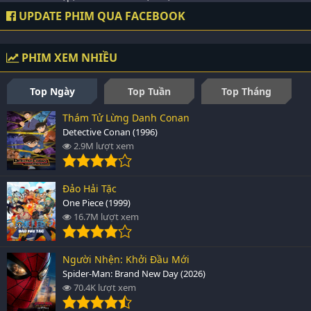
UPDATE PHIM QUA FACEBOOK
PHIM XEM NHIỀU
Top Ngày
Top Tuần
Top Tháng
Thám Tử Lừng Danh Conan
Detective Conan (1996)
2.9M lượt xem
Đảo Hải Tặc
One Piece (1999)
16.7M lượt xem
Người Nhện: Khởi Đầu Mới
Spider-Man: Brand New Day (2026)
70.4K lượt xem