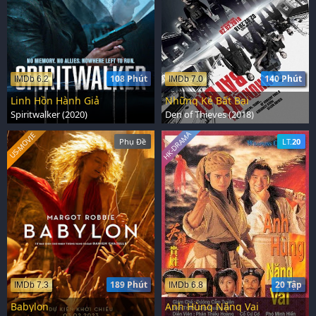
108 Phút
140 Phút
IMDb 6.2
IMDb 7.0
Linh Hồn Hành Giả
Những Kẻ Bất Bại
Spiritwalker (2020)
Den of Thieves (2018)
HK-DRAMA
US-MOVIE
Phụ Đề
LT.
20
189 Phút
20 Tập
IMDb 7.3
IMDb 6.8
Babylon
Anh Hùng Nặng Vai