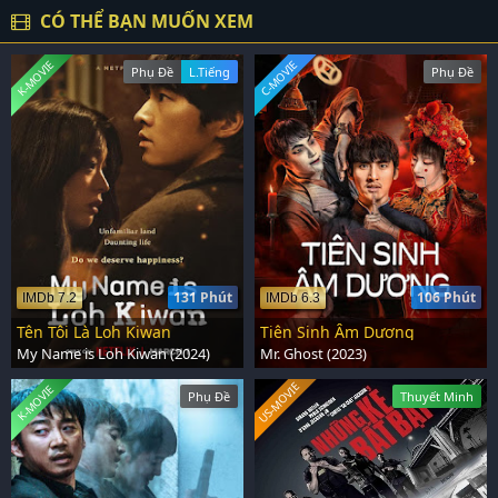
CÓ THỂ BẠN MUỐN XEM
K-MOVIE
C-MOVIE
Phụ Đề
L.Tiếng
Phụ Đề
131 Phút
106 Phút
IMDb 7.2
IMDb 6.3
Tên Tôi Là Loh Kiwan
Tiên Sinh Âm Dương
My Name is Loh Kiwan (2024)
Mr. Ghost (2023)
US-MOVIE
K-MOVIE
Phụ Đề
Thuyết Minh