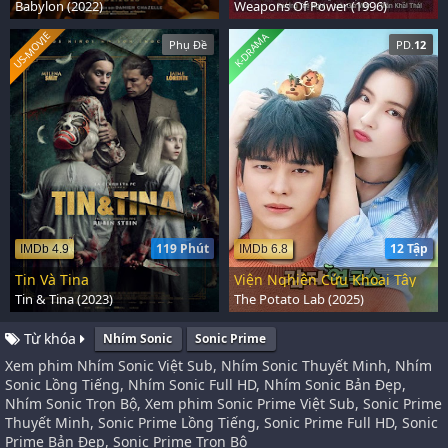
Babylon (2022)
Weapons Of Power (1996)
US-MOVIE
K-DRAMA
Phụ Đề
PD.
12
119 Phút
12 Tập
IMDb 4.9
IMDb 6.8
Tin Và Tina
Viện Nghiên Cứu Khoai Tây
Tin & Tina (2023)
The Potato Lab (2025)
Từ khóa
Nhím Sonic
Sonic Prime
Xem phim Nhím Sonic Việt Sub, Nhím Sonic Thuyết Minh, Nhím
Sonic Lồng Tiếng, Nhím Sonic Full HD, Nhím Sonic Bản Đẹp,
Nhím Sonic Trọn Bộ, Xem phim Sonic Prime Việt Sub, Sonic Prime
Thuyết Minh, Sonic Prime Lồng Tiếng, Sonic Prime Full HD, Sonic
Prime Bản Đẹp, Sonic Prime Trọn Bộ