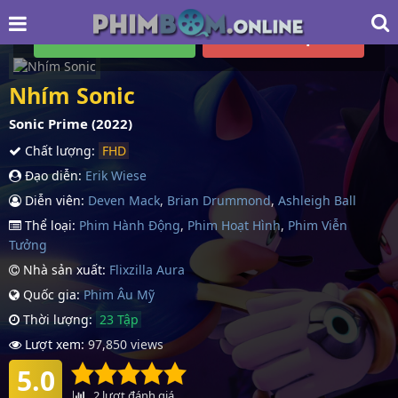
Trailer
Xem phim
Nhím Sonic
Sonic Prime (2022)
Chất lượng:
FHD
Đạo diễn:
Erik Wiese
Diễn viên:
Deven Mack
,
Brian Drummond
,
Ashleigh Ball
Thể loại:
Phim Hành Động
,
Phim Hoạt Hình
,
Phim Viễn
Tưởng
Nhà sản xuất:
Flixzilla Aura
Quốc gia:
Phim Âu Mỹ
Thời lượng:
23 Tập
Lượt xem:
97,850 views
5.0
2
lượt đánh giá