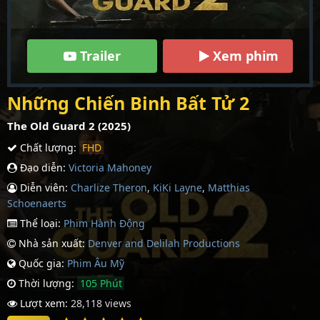
Trailer
Xem phim
Những Chiến Binh Bất Tử 2
The Old Guard 2 (2025)
Chất lượng:
FHD
Đạo diễn:
Victoria Mahoney
Diễn viên:
Charlize Theron
,
KiKi Layne
,
Matthias
Schoenaerts
Thể loại:
Phim Hành Động
Nhà sản xuất:
Denver and Delilah Productions
Quốc gia:
Phim Âu Mỹ
Thời lượng:
105 Phút
Lượt xem:
28,118 views