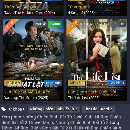
Thần Bài Sát Gái
Tứ Vương 2
Tazza The Hidden Card (2014)
4 Kings 2 (2023)
CHIẾU RẠP
US-MOVIE
Phụ Đề
T.Minh
Phụ Đề
122 Phút
123 Phút
IMDb 6.9
IMDb 5.8
Yadang: Ba Mặt Lật Kèo
Bản Danh Sách Cuộc Đời
Yadang: The Snitch (2025)
The Life List (2025)
Từ khóa
Những Chiến Binh Bất Tử 2
The Old Guard 2
Xem phim Những Chiến Binh Bất Tử 2 Việt Sub, Những Chiến
Binh Bất Tử 2 Thuyết Minh, Những Chiến Binh Bất Tử 2 Lồng
Tiếng, Những Chiến Binh Bất Tử 2 Full HD, Những Chiến Binh