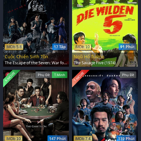
17 Tập
91 Phút
IMDb 5.8
IMDb 10
Cuộc Chiến Sinh Tồn
Ngũ Hổ Tướng
The Escape of the Seven: War for Survival (2023)
The Savage Five (1974)
K-MOVIE
T-MOVIE
Phụ Đề
T.Minh
Phụ Đề
147 Phút
139 Phút
IMDb 10
IMDb 7.4