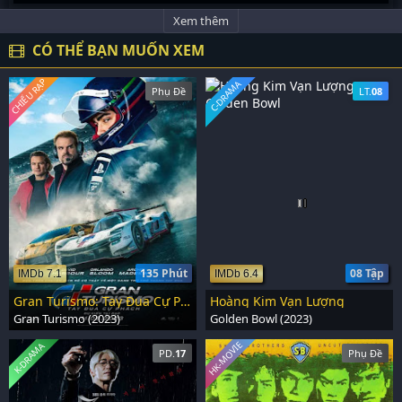
Xem thêm
CÓ THỂ BẠN MUỐN XEM
CHIẾU RẠP
C-DRAMA
Phụ Đề
LT.
08
135 Phút
08 Tập
IMDb 7.1
IMDb 6.4
Gran Turismo: Tay Đua Cự Phách
Hoàng Kim Vạn Lượng
Gran Turismo (2023)
Golden Bowl (2023)
HK-MOVIE
K-DRAMA
PD.
17
Phụ Đề