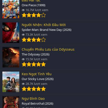
Đảo Hải Tặc
One Piece (1999)
16.7M lượt xem
Người Nhện: Khởi Đầu Mới
Spider-Man: Brand New Day (2026)
73.3K lượt xem
Chuyến Phiêu Lưu của Odysseus
The Odyssey (2026)
15.5K lượt xem
Kẹo Ngọt Tình Yêu
Our Sticky Love (2026)
28.7K lượt xem
Ngự Đình Dao
Royal Betrothal (2026)