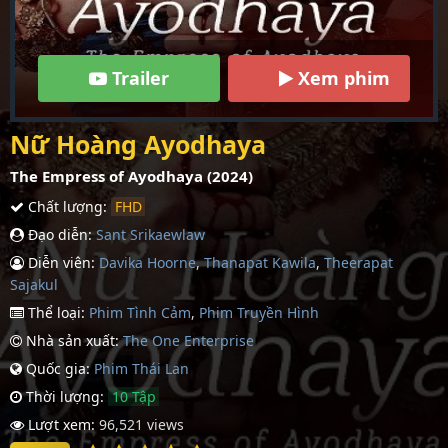
Trailer
Xem phim
Nữ Hoàng Ayodhaya
The Empress of Ayodhaya (2024)
Chất lượng:
FHD
Đạo diễn:
Sant Srikaewlaw
Diễn viên:
Davika Hoorne
,
Thanapat Kawila
,
Theerapat
Sajakul
Thể loại:
Phim Tình Cảm
,
Phim Truyền Hình
Nhà sản xuất:
The One Enterprise
Quốc gia:
Phim Thái Lan
Thời lượng:
10 Tập
Lượt xem:
96,521 views