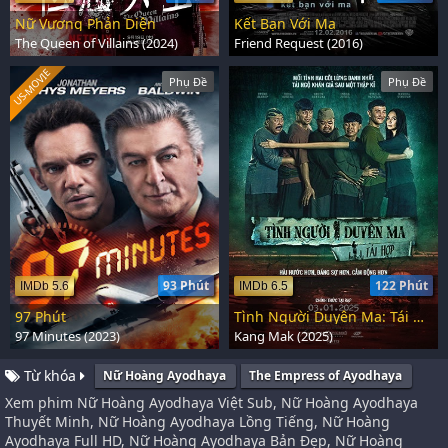
Nữ Vương Phản Diện
Kết Bạn Với Ma
The Queen of Villains (2024)
Friend Request (2016)
US-MOVIE
Phụ Đề
Phụ Đề
93 Phút
122 Phút
IMDb 5.6
IMDb 6.5
97 Phút
Tình Người Duyên Ma: Tái Hợp
97 Minutes (2023)
Kang Mak (2025)
Từ khóa
Nữ Hoàng Ayodhaya
The Empress of Ayodhaya
Xem phim Nữ Hoàng Ayodhaya Việt Sub, Nữ Hoàng Ayodhaya
Thuyết Minh, Nữ Hoàng Ayodhaya Lồng Tiếng, Nữ Hoàng
Ayodhaya Full HD, Nữ Hoàng Ayodhaya Bản Đẹp, Nữ Hoàng