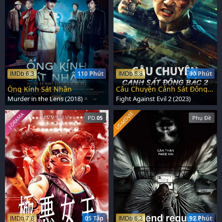
110 Phút
90 Phút
IMDb 6.3
IMDb 6.8
Ống Kính Sát Nhân
Câu Chuyện Cảnh Sát Đông Bắc 2
Murder in the Lens (2018)
Fight Against Evil 2 (2023)
US-MOVIE
J-DRAMA
PD.
05
Phụ Đề
05 Tập
92 Phút
IMDb 7.8
IMDb 6.2