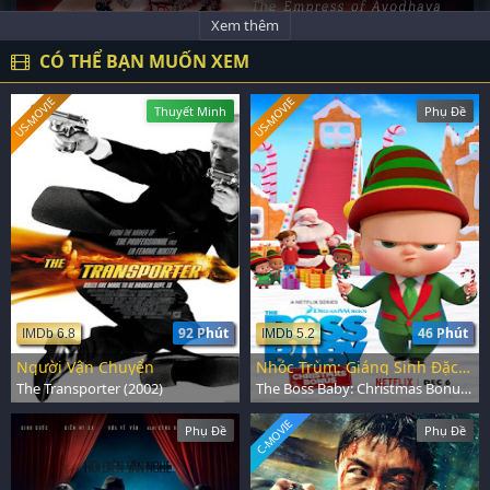
Xem thêm
CÓ THỂ BẠN MUỐN XEM
US-MOVIE
US-MOVIE
Thuyết Minh
Phụ Đề
92 Phút
46 Phút
IMDb 6.8
IMDb 5.2
Người Vận Chuyển
Nhóc Trùm: Giáng Sinh Đặc Biệt
The Transporter (2002)
The Boss Baby: Christmas Bonus (2022)
C-MOVIE
Phụ Đề
Phụ Đề