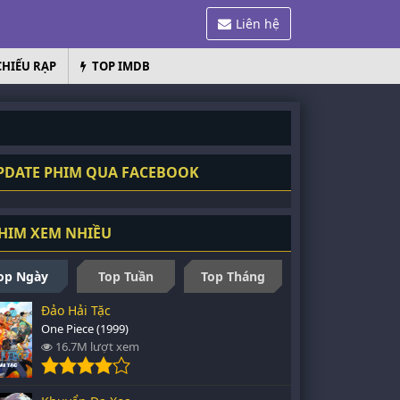
Liên hệ
CHIẾU RẠP
TOP IMDB
DATE PHIM QUA FACEBOOK
HIM XEM NHIỀU
op Ngày
Top Tuần
Top Tháng
Đảo Hải Tặc
One Piece (1999)
16.7M lượt xem