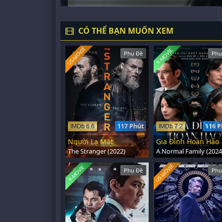
CÓ THỂ BẠN MUỐN XEM
US-MOVIE
K-MOVIE
Phụ Đề
Phụ
117 Phút
116 P
IMDb 6.6
IMDb 7.2
Người Lạ Mặt
Gia Đình Hoàn Hảo
The Stranger (2022)
A Normal Family (2024
US-MOVIE
K-MOVIE
Phụ Đề
Phụ