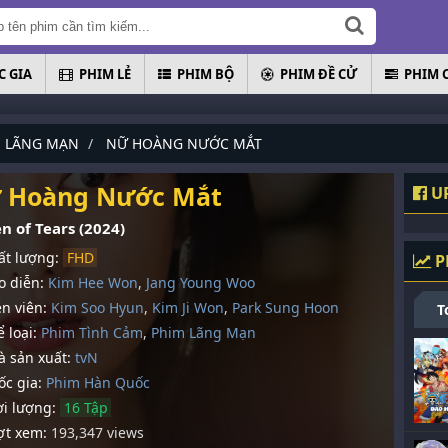
 GIA
PHIM LẺ
PHIM BỘ
PHIM ĐỀ CỬ
PHIM 
M LÃNG MẠN
NỮ HOÀNG NƯỚC MẮT
 Hoàng Nước Mắt
UP
n of Tears (2024)
t lượng:
FHD
P
 diễn:
Kim Hee Won
,
Jang Young Woo
n viên:
Kim Soo Hyun
,
Kim Ji Won
,
Park Sung Hoon
T
 loại:
Phim Tình Cảm
,
Phim Lãng Mạn
 sản xuất:
tvN
c gia:
Phim Hàn Quốc
i lượng:
16 Tập
t xem:
193,347 views