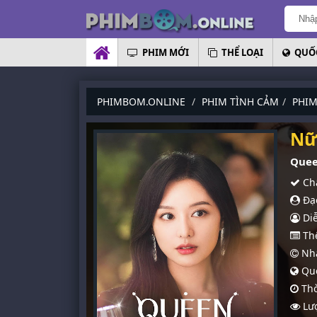
PHIM MỚI
THỂ LOẠI
QUỐC
PHIMBOM.ONLINE
PHIM TÌNH CẢM
PHI
Nữ
Quee
Chấ
Đạo
Diễ
Thể
Nhà
Quố
Thờ
Lượ