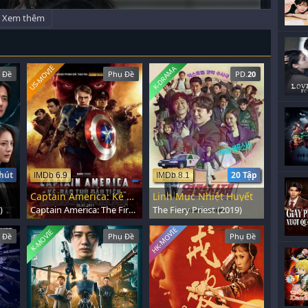
Xem thêm
US-MOVIE
K-DRAMA
 Đề
Phụ Đề
PD.
20
hút
20 Tập
IMDb 6.9
IMDb 8.1
Captain America: Kẻ Báo Thù Đầu Tiên
Linh Mục Nhiệt Huyết
)
Captain America: The First Avenger (2011)
The Fiery Priest (2019)
HK-MOVIE
K-MOVIE
 Đề
Phụ Đề
Phụ Đề