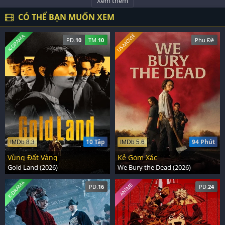
Xem thêm
CÓ THỂ BẠN MUỐN XEM
US-MOVIE
K-DRAMA
PD.
10
TM.
10
Phụ Đề
10 Tập
94 Phút
IMDb 8.3
IMDb 5.6
Vùng Đất Vàng
Kẻ Gom Xác
Gold Land (2026)
We Bury the Dead (2026)
K-DRAMA
ANIME
PD.
16
PD.
24