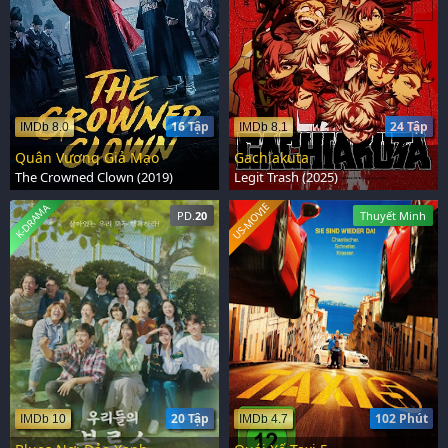
16 Tập
24 Tập
IMDb 8.0
IMDb 8.1
Quân Vương Giả Mạo
Gachiakuta
The Crowned Clown (2019)
Legit Trash (2025)
US-MOVIE
K-DRAMA
PD.
20
Thuyết Minh
20 Tập
102 Phút
IMDb 10
IMDb 4.7