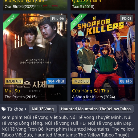
Blues Nơi Đảo Xanh
Quái Xế Taxi 5
Our Blues (2022)
Taxi 5 (2018)
K-DRAMA
K-MOVIE
Phụ Đề
PD.
08
104 Phút
08 Tập
IMDb 6.3
IMDb 8.0
Mục Sư
Cửa Hàng Sát Thủ
The Priests (2015)
A Shop for Killers (2024)
Từ khóa
Núi Tế Vong
Haunted Mountains: The Yellow Taboo
Xem phim Núi Tế Vong Việt Sub, Núi Tế Vong Thuyết Minh, Núi
Tế Vong Lồng Tiếng, Núi Tế Vong Full HD, Núi Tế Vong Bản Đẹp,
Núi Tế Vong Trọn Bộ, Xem phim Haunted Mountains: The Yellow
Taboo Việt Sub, Haunted Mountains: The Yellow Taboo Thuyết