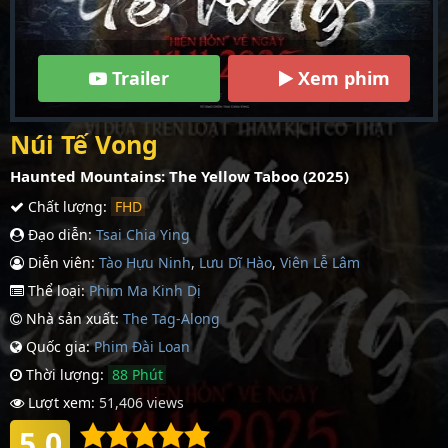
Trailer
Xem phim
Núi Tế Vong
Haunted Mountains: The Yellow Taboo (2025)
Chất lượng:
FHD
Đạo diễn:
Tsai Chia Ying
Diễn viên:
Tào Hựu Ninh
,
Lưu Dĩ Hào
,
Viên Lễ Lâm
Thể loại:
Phim Ma Kinh Dị
Nhà sản xuất:
The Tag-Along
Quốc gia:
Phim Đài Loan
Thời lượng:
88 Phút
Lượt xem:
51,406 views
5.0