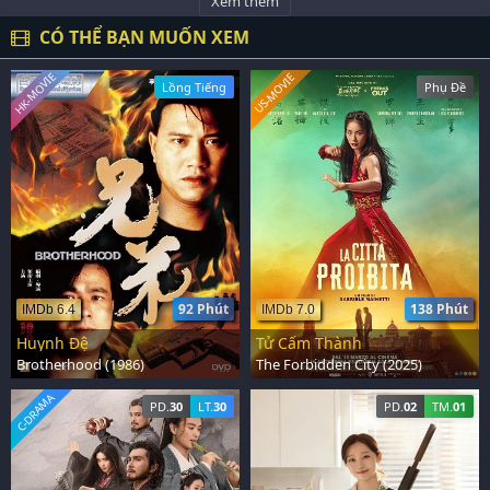
Xem thêm
CÓ THỂ BẠN MUỐN XEM
HK-MOVIE
US-MOVIE
Lồng Tiếng
Phụ Đề
92 Phút
138 Phút
IMDb 6.4
IMDb 7.0
Huynh Đệ
Tử Cấm Thành
Brotherhood (1986)
The Forbidden City (2025)
C-DRAMA
PD.
30
LT.
30
PD.
02
TM.
01