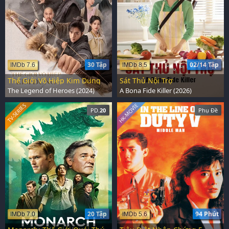
30 Tập
02/14 Tập
IMDb 7.6
IMDb 8.5
Thế Giới Võ Hiệp Kim Dung
Sát Thủ Nội Trợ
The Legend of Heroes (2024)
A Bona Fide Killer (2026)
HK-MOVIE
TV-SERIES
PD.
20
Phụ Đề
20 Tập
94 Phút
IMDb 7.0
IMDb 5.6