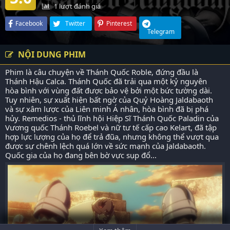
1
lượt đánh giá
Facebook
Twitter
Pinterest
Telegram
NỘI DUNG PHIM
Phim là câu chuyện về Thánh Quốc Roble, đứng đầu là
Thánh Hậu Calca. Thánh Quốc đã trải qua một kỷ nguyên
hòa bình với vùng đất được bảo vệ bởi một bức tường dài.
Tuy nhiên, sự xuất hiện bất ngờ của Quỷ Hoàng Jaldabaoth
và sự xâm lược của Liên minh Á nhân, hòa bình đã bị phá
hủy. Remedios - thủ lĩnh hội Hiệp Sĩ Thánh Quốc Paladin của
Vương quốc Thánh Roebel và nữ tư tế cấp cao Kelart, đã tập
hợp lực lượng của họ để trả đũa, nhưng không thể vượt qua
được sự chênh lệch quá lớn về sức mạnh của Jaldabaoth.
Quốc gia của họ đang bên bờ vực sụp đổ...