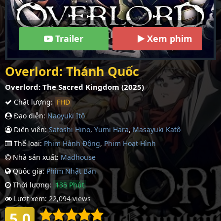
Trailer
Xem phim
Overlord: Thánh Quốc
Overlord: The Sacred Kingdom (2025)
Chất lượng:
FHD
Đạo diễn:
Naoyuki Itô
Diễn viên:
Satoshi Hino
,
Yumi Hara
,
Masayuki Katô
Thể loại:
Phim Hành Động
,
Phim Hoạt Hình
Nhà sản xuất:
Madhouse
Quốc gia:
Phim Nhậ­t Bản
Thời lượng:
135 Phút
Lượt xem:
22,094 views
5.0