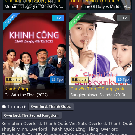
Monarch: Thế Giới Quái Thú
Tiêu Diệt Nhân Chứng 5
Monarch: Legacy of Monsters (2023)
In The Line Of Duty V: Middle Man (1990)
C-DRAMA
K-DRAMA
LT.
25
PD.
20
25 Tập
20 Tập
IMDb 8.0
IMDb 7.8
Khinh Công
Chuyện Tình Ở Sungkyunkwan
Go With the Float (2022)
Sungkyunkwan Scandal (2010)
Từ khóa
Overlord: Thánh Quốc
Overlord: The Sacred Kingdom
Xem phim Overlord: Thánh Quốc Việt Sub, Overlord: Thánh Quốc
Thuyết Minh, Overlord: Thánh Quốc Lồng Tiếng, Overlord:
Thánh Quốc Full HD, Overlord: Thánh Quốc Bản Đẹp, Overlord: