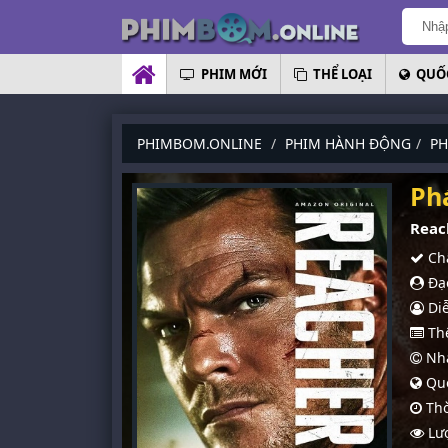
PHIM MỚI
THỂ LOẠI
QUỐC
PHIMBOM.ONLINE
PHIM HÀNH ĐỘNG
PH
Ph
Reac
Chấ
Đạo
Diễ
Thể
Nhà
Quố
Thờ
Lượ