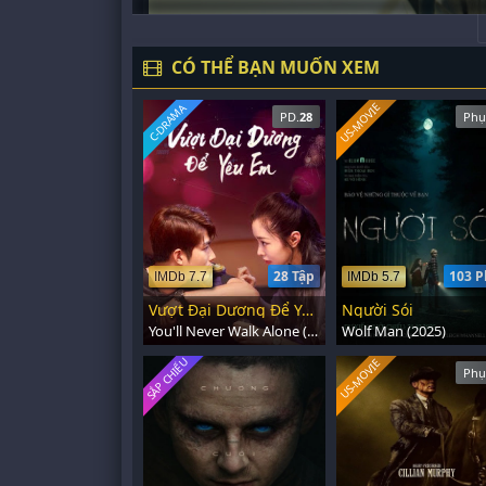
CÓ THỂ BẠN MUỐN XEM
US-MOVIE
C-DRAMA
PD.
28
Phụ
28 Tập
103 P
IMDb 7.7
IMDb 5.7
Vượt Đại Dương Để Yêu Em
Người Sói
You'll Never Walk Alone (2023)
Wolf Man (2025)
SẮP CHIẾU
US-MOVIE
Phụ