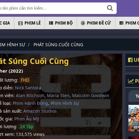
 GIA
PHIM LẺ
PHIM BỘ
PHIM ĐỀ CỬ
PHIM 
IM HÌNH SỰ
PHÁT SÚNG CUỐI CÙNG
át Súng Cuối Cùng
UP
her (2022)
t lượng:
FHD
P
 diễn:
Nick Santora
n viên:
Alan Ritchson
,
Maria Sten
,
Malcolm Goodwin
T
 loại:
Phim Hành Động
,
Phim Hình Sự
 sản xuất:
Amazon Studios
c gia:
Phim Âu Mỹ
i lượng:
24 Tập
t xem:
133,575 views