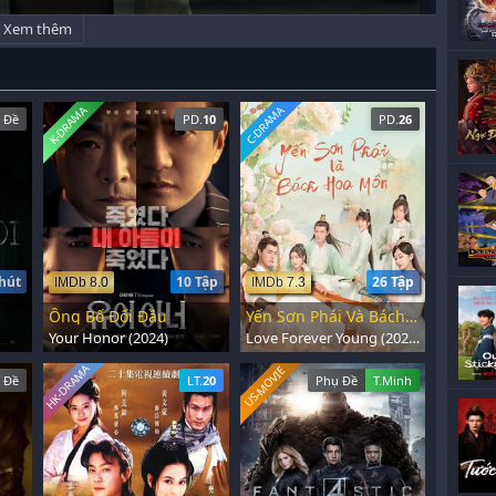
Xem thêm
K-DRAMA
C-DRAMA
 Đề
PD.
10
PD.
26
hút
10 Tập
26 Tập
IMDb 8.0
IMDb 7.3
Ông Bố Đối Đầu
Yến Sơn Phái Và Bách Hoa Môn
Your Honor (2024)
Love Forever Young (2023)
HK-DRAMA
US-MOVIE
 Đề
LT.
20
Phụ Đề
T.Minh