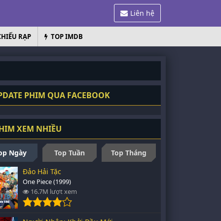
Liên hệ
CHIẾU RẠP
TOP IMDB
DATE PHIM QUA FACEBOOK
HIM XEM NHIỀU
op Ngày
Top Tuần
Top Tháng
Đảo Hải Tặc
One Piece (1999)
16.7M lượt xem