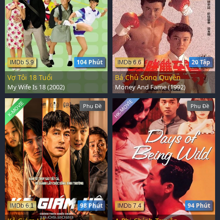
104 Phút
20 Tập
IMDb 5.9
IMDb 6.6
Vợ Tôi 18 Tuổi
Bá Chủ Song Quyền
My Wife Is 18 (2002)
Money And Fame (1992)
HK-MOVIE
K-MOVIE
Phụ Đề
Phụ Đề
98 Phút
94 Phút
IMDb 6.1
IMDb 7.4