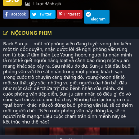
1
lượt đánh giá
Facebook
Twitter
Pinterest
Telegram
NỘI DUNG PHIM
Baek Sun-ju – một nữ phóng viên đang tuyệt vọng tìm kiếm
một tin độc quyền, nhận được lời đề nghị phỏng vấn rùng
rợn từ bác sĩ tâm thần Lee Young-hoon, người tự nhận mình
là một kẻ giết người hàng loạt và cảnh báo rằng một vụ án
mạng khác sắp xảy ra. Sau nhiều do dự, Sun-ju bắt đầu buổi
phỏng vấn với tên sát nhân trong một phòng khách sạn.
Trong cuộc trò chuyện căng thẳng đó, Young-hoon tiết lộ
một sự thật gây sốc: những vụ giết người của hắn bắt đầu
như một cách để “chữa trị” cho bệnh nhân của mình. Khi
cuộc phỏng vấn tiếp diễn, Sun-ju cảm nhận có điều gì đó vô
cùng sai trái và cố gắng bỏ chạy. Nhưng hắn lại tung ra một
“quả bom” khác: nếu cô dừng buổi phỏng vấn lại, sẽ có thêm
một người chết. “Nếu cuộc phỏng vấn này dừng lại, sẽ có
người mất mạng.” Liệu cuộc chạm trán định mệnh này sẽ
kết thúc như thế nào?