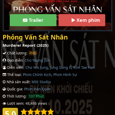
Trailer
Xem phim
Phỏng Vấn Sát Nhân
Murderer Report (2025)
Chất lượng:
FHD
Đạo diễn:
Cho Young Jun
Diễn viên:
Cho Yeo Jung
,
Jung Sung Il
,
Kim Tae Han
Thể loại:
Phim Chính Kịch
,
Phim Hình Sự
Nhà sản xuất:
MIK Studio
Quốc gia:
Phim Hàn Quốc
Thời lượng:
107 Phút
Lượt xem:
48,486 views
5.0