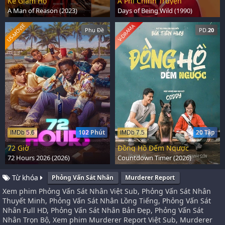
Kẻ Giám Hộ
A Phi Chính Truyện
A Man of Reason (2023)
Days of Being Wild (1990)
US-MOVIE
V-DRAMA
Phụ Đề
PD.
20
102 Phút
20 Tập
IMDb 5.6
IMDb 7.5
72 Giờ
Đồng Hồ Đếm Ngược
72 Hours 2026 (2026)
Countdown Timer (2026)
Từ khóa
Phỏng Vấn Sát Nhân
Murderer Report
Xem phim Phỏng Vấn Sát Nhân Việt Sub, Phỏng Vấn Sát Nhân
Thuyết Minh, Phỏng Vấn Sát Nhân Lồng Tiếng, Phỏng Vấn Sát
Nhân Full HD, Phỏng Vấn Sát Nhân Bản Đẹp, Phỏng Vấn Sát
Nhân Trọn Bộ, Xem phim Murderer Report Việt Sub, Murderer