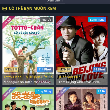
Xem thêm
CÓ THỂ BẠN MUỐN XEM
HK-MOVIE
ANIME
Phụ Đề
Lồng Tiếng
114 Phút
84 Phút
IMDb 7.8
IMDb 10
Totto-Chan: Cô Bé Bên Cửa Sổ
Quốc Sản 007
Madogiwa no Totto-chan (2024)
From Beijing with Love (1994)
HK-DRAMA
HK-MOVIE
Lồng Tiếng
LT.
20