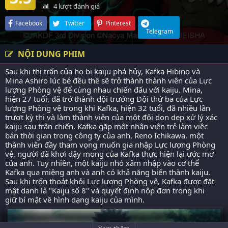
4
lượt đánh giá
Facebook
Twitter
Pinterest
Telegram
NỘI DUNG PHIM
Sau khi thị trấn của họ bị kaiju phá hủy, Kafka Hibino và
Mina Ashiro lúc bé đều thề sẽ trở thành thành viên của Lực
lượng Phòng vệ để cùng nhau chiến đấu với kaiju. Mina,
hiện 27 tuổi, đã trở thành đội trưởng Đội thứ ba của Lực
lượng Phòng vệ trong khi Kafka, hiện 32 tuổi, đã nhiều lần
trượt kỳ thi và làm thành viên của một đội dọn dẹp xử lý xác
kaiju sau trận chiến. Kafka gặp một nhân viên trẻ làm việc
bán thời gian trong công ty của anh, Reno Ichikawa, một
thành viên đầy tham vọng muốn gia nhập Lực lượng Phòng
vệ, người đã khơi dậy mong của Kafka thực hiện lại ước mơ
của anh. Tuy nhiên, một kaiju nhỏ xâm nhập vào cơ thể
Kafka qua miệng anh và anh có khả năng biến thành kaiju.
Sau khi trốn thoát khỏi Lực lượng Phòng vệ, Kafka được đặt
mật danh là "Kaiju số 8" và quyết định nộp đơn trong khi
giữ bí mật về hình dạng kaiju của mình.