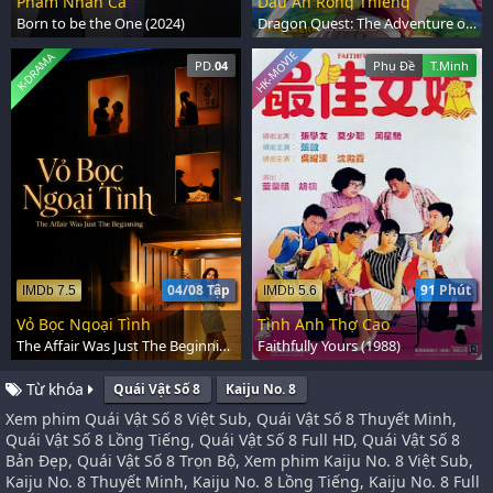
Phàm Nhân Ca
Dấu Ấn Rồng Thiêng
Born to be the One (2024)
Dragon Quest: The Adventure of Dai (2020)
HK-MOVIE
K-DRAMA
PD.
04
Phụ Đề
T.Minh
04/08 Tập
91 Phút
IMDb 7.5
IMDb 5.6
Vỏ Bọc Ngoại Tình
Tình Anh Thợ Cạo
The Affair Was Just The Beginning (2026)
Faithfully Yours (1988)
Từ khóa
Quái Vật Số 8
Kaiju No. 8
Xem phim Quái Vật Số 8 Việt Sub, Quái Vật Số 8 Thuyết Minh,
Quái Vật Số 8 Lồng Tiếng, Quái Vật Số 8 Full HD, Quái Vật Số 8
Bản Đẹp, Quái Vật Số 8 Trọn Bộ, Xem phim Kaiju No. 8 Việt Sub,
Kaiju No. 8 Thuyết Minh, Kaiju No. 8 Lồng Tiếng, Kaiju No. 8 Full