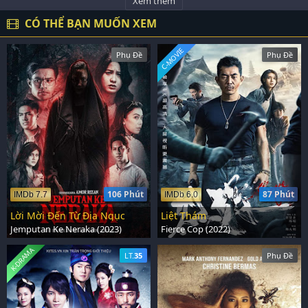
Xem thêm
CÓ THỂ BẠN MUỐN XEM
C-MOVIE
Phụ Đề
Phụ Đề
106 Phút
87 Phút
IMDb 7.7
IMDb 6.0
Lời Mời Đến Từ Địa Ngục
Liệt Thám
Jemputan Ke Neraka (2023)
Fierce Cop (2022)
K-DRAMA
LT.
35
Phụ Đề