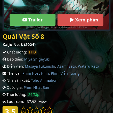
Trailer
Xem phim
Quái Vật Số 8
Kaiju No. 8 (2024)
Chất lượng:
FHD
Đạo diễn:
Miya Shigeyuki
Diễn viên:
Masaya Fukunishi
,
Asami Seto
,
Wataru Kato
Thể loại:
Phim Hoạt Hình
,
Phim Viễn Tưởng
Nhà sản xuất:
Toho Animation
Quốc gia:
Phim Nhậ­t Bản
Thời lượng:
24 Tập
Lượt xem:
137,921 views
3.5