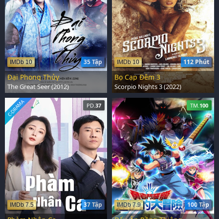
35 Tập
112 Phút
IMDb 10
IMDb 10
Đại Phong Thủy
Bọ Cạp Đêm 3
The Great Seer (2012)
Scorpio Nights 3 (2022)
C-DRAMA
PD.
37
TM.
100
37 Tập
100 Tập
IMDb 7.5
IMDb 7.9