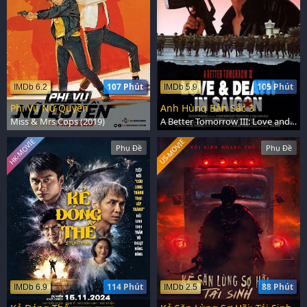
107 Phút
105 Phút
IMDb 6.2
IMDb 5.9
Phi Vụ Nữ Quyền
Anh Hùng Bản Sắc 3
Miss & Mrs Cops (2019)
A Better Tomorrow III: Love and Death in Saigon (1989)
HK-MOVIE
US-MOVIE
Phụ Đề
Phụ Đề
114 Phút
88 Phút
IMDb 6.9
IMDb 2.5