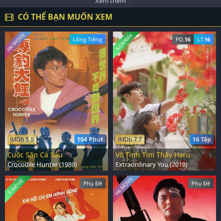
Xem thêm
CÓ THỂ BẠN MUỐN XEM
HK-MOVIE
K-DRAMA
Lồng Tiếng
PD.
16
LT.
16
104 Phút
16 Tập
IMDb 5.8
IMDb 7.7
Cuộc Săn Cá Sấu
Vô Tình Tìm Thấy Haru
Crocodile Hunter (1989)
Extraordinary You (2019)
HK-MOVIE
K-MOVIE
Phụ Đề
Phụ Đề