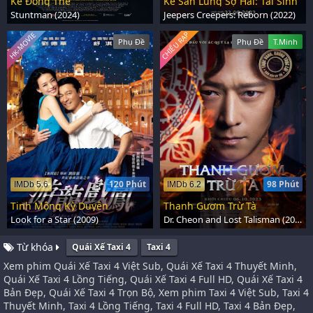
Kẻ Đóng Thế
Kẻ Săn Lùng Sợ Hãi: Tái Sinh
Stuntman (2024)
Jeepers Creepers: Reborn (2022)
CHIẾU RẠP
HK-MOVIE
Phụ Đề
Phụ Đề
T.Minh
120 Phút
98 Phút
IMDb 5.6
IMDb 6.2
Tinh Mộng Kỳ Duyên
Thanh Gươm Trừ Tà
Look for a Star (2009)
Dr. Cheon and Lost Talisman (2023)
Từ khóa
Quái Xế Taxi 4
Taxi 4
Xem phim Quái Xế Taxi 4 Việt Sub, Quái Xế Taxi 4 Thuyết Minh,
Quái Xế Taxi 4 Lồng Tiếng, Quái Xế Taxi 4 Full HD, Quái Xế Taxi 4
Bản Đẹp, Quái Xế Taxi 4 Trọn Bộ, Xem phim Taxi 4 Việt Sub, Taxi 4
Thuyết Minh, Taxi 4 Lồng Tiếng, Taxi 4 Full HD, Taxi 4 Bản Đẹp,