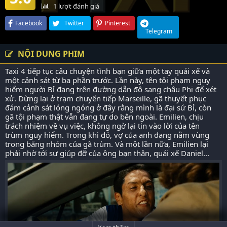
1
lượt đánh giá
Facebook
Twitter
Pinterest
Telegram
NỘI DUNG PHIM
Taxi 4 tiếp tục câu chuyện tình bạn giữa một tay quái xế và
một cảnh sát từ ba phần trước. Lần này, tên tội phạm nguy
hiểm người Bỉ đang trên đường dẫn độ sang châu Phi để xét
xử. Dừng lại ở trạm chuyển tiếp Marseille, gã thuyết phục
đám cảnh sát lóng ngóng ở đây rằng mình là đại sứ Bỉ, còn
gã tội phạm thật vẫn đang tự do bên ngoài. Emilien, chịu
trách nhiệm về vụ việc, không ngờ lại tin vào lời của tên
trùm nguy hiểm. Trong khi đó, vợ của anh đang nằm vùng
trong băng nhóm của gã trùm. Và một lần nữa, Emilien lại
phải nhờ tới sự giúp đỡ của ông bạn thân, quái xế Daniel...