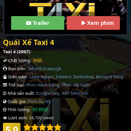
Trailer
Xem phim
Quái Xế Taxi 4
Taxi 4 (2007)
Chất lượng:
FHD
Đạo diễn:
Gérard Krawczyk
Diễn viên:
Samy Naceri
,
Frédéric Diefenthal
,
Bernard Farcy
Thể loại:
Phim Hành Động
,
Phim Hài Hước
Nhà sản xuất:
EuropaCorp
,
ARP Sélection
Quốc gia:
Phim Âu Mỹ
Thời lượng:
91 Phút
Lượt xem:
34,700 views
5.0