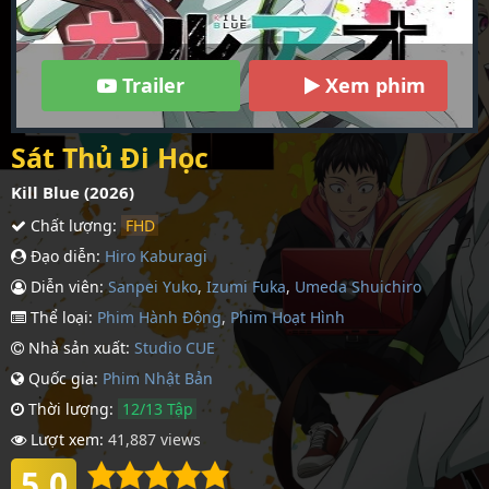
Trailer
Xem phim
Sát Thủ Đi Học
Kill Blue (2026)
Chất lượng:
FHD
Đạo diễn:
Hiro Kaburagi
Diễn viên:
Sanpei Yuko
,
Izumi Fuka
,
Umeda Shuichiro
Thể loại:
Phim Hành Động
,
Phim Hoạt Hình
Nhà sản xuất:
Studio CUE
Quốc gia:
Phim Nhậ­t Bản
Thời lượng:
12/13 Tập
Lượt xem:
41,887 views
5.0