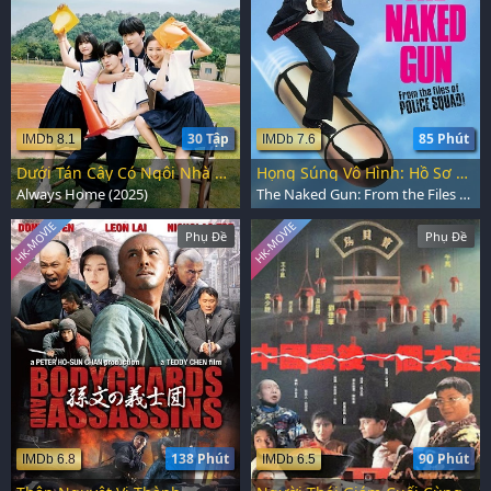
30 Tập
85 Phút
IMDb 8.1
IMDb 7.6
Dưới Tán Cây Có Ngôi Nhà Mái Đỏ
Họng Súng Vô Hình: Hồ Sơ Cảnh Sát
Always Home (2025)
The Naked Gun: From the Files of Police Squad (1988)
HK-MOVIE
HK-MOVIE
Phụ Đề
Phụ Đề
138 Phút
90 Phút
IMDb 6.8
IMDb 6.5