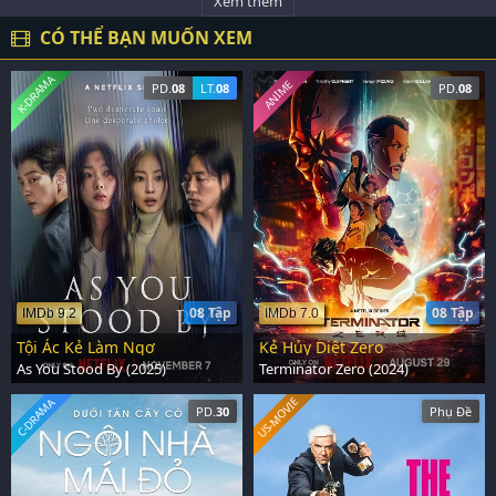
Xem thêm
CÓ THỂ BẠN MUỐN XEM
K-DRAMA
ANIME
PD.
08
LT.
08
PD.
08
08 Tập
08 Tập
IMDb 9.2
IMDb 7.0
Tội Ác Kẻ Làm Ngơ
Kẻ Hủy Diệt Zero
As You Stood By (2025)
Terminator Zero (2024)
US-MOVIE
C-DRAMA
PD.
30
Phụ Đề