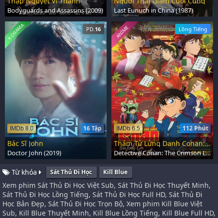
Thập Nguyệt Vi Thành
Người Thái Giám Cuối Cùng
Bodyguards and Assassins (2009)
Last Eunuch in China (1987)
K-DRAMA
ANIME
PD.
16
Lồng Tiếng
16 Tập
112 Phút
IMDb 8.0
IMDb 6.5
Bác Sĩ John
Thám Tử Lừng Danh Conan: Bản Tình Ca Màu Đỏ Thẫm
Doctor John (2019)
Detective Conan: The Crimson Love Letter (2017)
Từ khóa
Sát Thủ Đi Học
Kill Blue
Xem phim Sát Thủ Đi Học Việt Sub, Sát Thủ Đi Học Thuyết Minh,
Sát Thủ Đi Học Lồng Tiếng, Sát Thủ Đi Học Full HD, Sát Thủ Đi
Học Bản Đẹp, Sát Thủ Đi Học Trọn Bộ, Xem phim Kill Blue Việt
Sub, Kill Blue Thuyết Minh, Kill Blue Lồng Tiếng, Kill Blue Full HD,