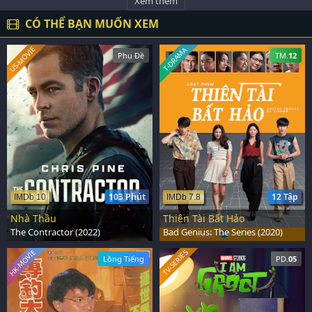
Xem thêm
CÓ THỂ BẠN MUỐN XEM
US-MOVIE
T-DRAMA
Phụ Đề
TM.
12
103 Phút
12 Tập
IMDb 10
IMDb 7.8
Nhà Thầu
Thiên Tài Bất Hảo
The Contractor (2022)
Bad Genius: The Series (2020)
HK-MOVIE
TV-SERIES
Lồng Tiếng
PD.
05