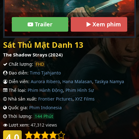
Trailer
Xem phim
Sát Thủ Mật Danh 13
The Shadow Strays (2024)
Chất lượng:
FHD
Đạo diễn:
Timo Tjahjanto
Diễn viên:
Aurora Ribero
,
Hana Malasan
,
Taskya Namya
Thể loại:
Phim Hành Động
,
Phim Hình Sự
Nhà sản xuất:
Frontier Pictures
,
XYZ Films
Quốc gia:
Phim Indonesia
Thời lượng:
144 Phút
Lượt xem:
47,312 views
4.0