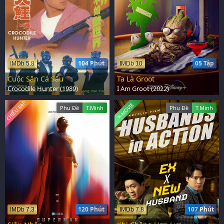
104 Phút
05 Tập
IMDb 5.8
IMDb 10
Cuộc Săn Cá Sấu
Ta Là Groot
Crocodile Hunter (1989)
I Am Groot (2022)
CHIẾU RẠP
K-MOVIE
Phụ Đề
T.Minh
Phụ Đề
T.Minh
120 Phút
107 Phút
IMDb 7.3
IMDb 7.8