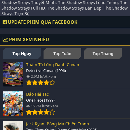
Shadow Strays Thuyết Minh, The Shadow Strays Lồng Tiếng, The
Shadow Strays Full HD, The Shadow Strays Bản Đẹp, The Shadow
Strays Trọn Bộ
UPDATE PHIM QUA FACEBOOK
PHIM XEM NHIỀU
Top Ngày
Top Tuần
Top Tháng
Thám Tử Lừng Danh Conan
Detective Conan (1996)
2.9M lượt xem
Đảo Hải Tặc
One Piece (1999)
16.7M lượt xem
Jack Ryan: Bóng Ma Chiến Tranh
Tom Clancy's Jack Ryan: Ghost War (2026)