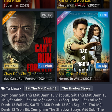
Siêu Nhân
Khi Chồng Hợp Lực
Superman (2025)
Husbands in Action (2026)
HK-DRAMA
US-MOVIE
Phụ Đề
LT.
20
102 Phút
20 Tập
IMDb 5.0
IMDb 7.8
Chạy Đâu Cho Thoát
Bác Sĩ Nghĩa Hiệp
You Can't Run Forever (2024)
Heroes In White (2025)
Từ khóa
Sát Thủ Mật Danh 13
The Shadow Strays
Xem phim Sát Thủ Mật Danh 13 Việt Sub, Sát Thủ Mật Danh 13
Thuyết Minh, Sát Thủ Mật Danh 13 Lồng Tiếng, Sát Thủ Mật
Danh 13 Full HD, Sát Thủ Mật Danh 13 Bản Đẹp, Sát Thủ Mật
Danh 13 Trọn Bộ, Xem phim The Shadow Strays Việt Sub, The