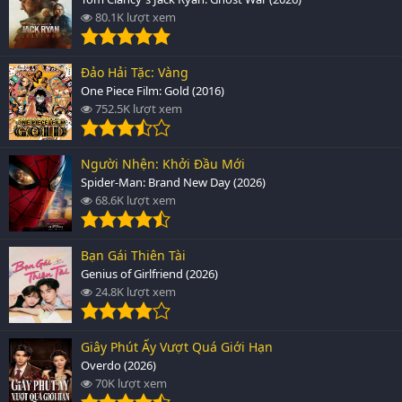
80.1K lượt xem
Đảo Hải Tặc: Vàng
One Piece Film: Gold (2016)
752.5K lượt xem
Người Nhện: Khởi Đầu Mới
Spider-Man: Brand New Day (2026)
68.6K lượt xem
Bạn Gái Thiên Tài
Genius of Girlfriend (2026)
24.8K lượt xem
Giây Phút Ấy Vượt Quá Giới Hạn
Overdo (2026)
70K lượt xem